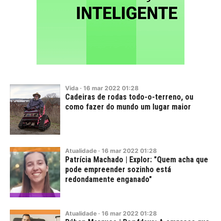
Vida
·
16
mar
2022
01:28
Cadeiras de rodas todo-o-terreno, ou
como fazer do mundo um lugar maior
Atualidade
·
16
mar
2022
01:28
Patrícia Machado | Explor: "Quem acha que
pode empreender sozinho está
redondamente enganado"
Atualidade
·
16
mar
2022
01:28