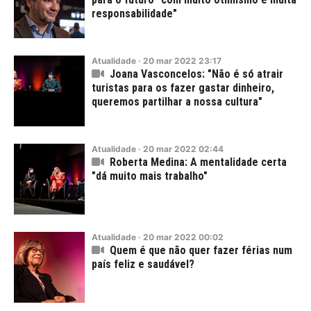
responsabilidade"
Atualidade
·
20
mar
2022
23:17
Joana Vasconcelos: "Não é só atrair
turistas para os fazer gastar dinheiro,
queremos partilhar a nossa cultura"
Atualidade
·
20
mar
2022
02:44
Roberta Medina: A mentalidade certa
"dá muito mais trabalho"
Atualidade
·
20
mar
2022
00:02
Quem é que não quer fazer férias num
país feliz e saudável?