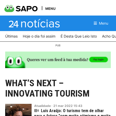
MENU
Menu
Últimas
Hoje o dia foi assim
É Desta Que Leio Isto
Acho Qu
WHAT’S NEXT –
INNOVATING TOURISM
Atualidade
·
21
mar
2022
15:43
Luís Araújo: O turismo tem de olhar
para o futuro "com muito otimismo e muita