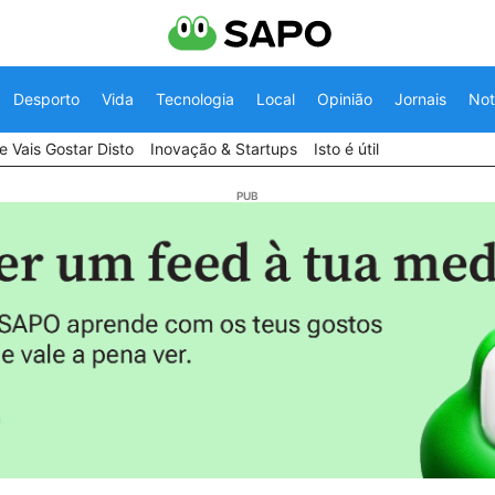
Desporto
Vida
Tecnologia
Local
Opinião
Jornais
Not
 Vais Gostar Disto
Inovação & Startups
Isto é útil