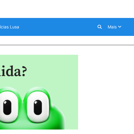
ícias Lusa
Mais