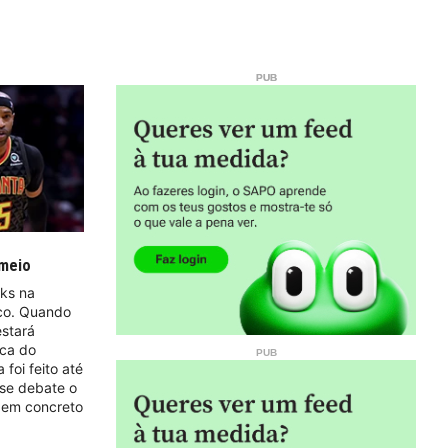
 meio
wks na
ico. Quando
estará
oca do
foi feito até
 se debate o
e em concreto