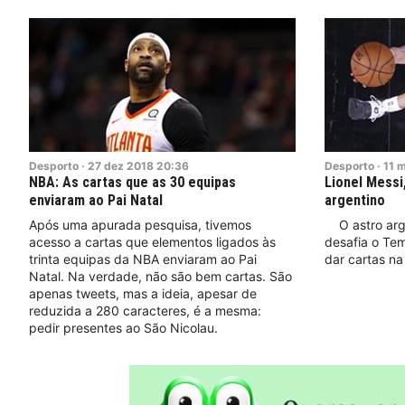
Desporto
·
27
dez
2018
20:36
Desporto
·
11
m
NBA: As cartas que as 30 equipas
Lionel Messi,
enviaram ao Pai Natal
argentino
Após uma apurada pesquisa, tivemos
O astro arge
acesso a cartas que elementos ligados às
desafia o Tem
trinta equipas da NBA enviaram ao Pai
dar cartas n
Natal. Na verdade, não são bem cartas. São
apenas tweets, mas a ideia, apesar de
reduzida a 280 caracteres, é a mesma:
pedir presentes ao São Nicolau.