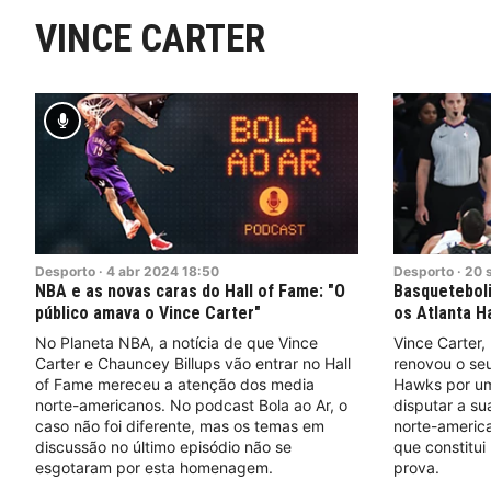
VINCE CARTER
Desporto
·
4
abr
2024
18:50
Desporto
·
20
NBA e as novas caras do Hall of Fame: "O
Basqueteboli
público amava o Vince Carter"
os Atlanta H
No Planeta NBA, a notícia de que Vince
Vince Carter,
Carter e Chauncey Billups vão entrar no Hall
renovou o seu
of Fame mereceu a atenção dos media
Hawks por um
norte-americanos. No podcast Bola ao Ar, o
disputar a su
caso não foi diferente, mas os temas em
norte-americ
discussão no último episódio não se
que constitu
esgotaram por esta homenagem.
prova.