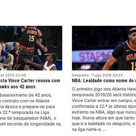
set
2019
23:06
Desporto
·
7
ago
2019
20:25
sta Vince Carter renova com
NBA: Lealdade como nome do
awks aos 42 anos
O primeiro jogo dos Atlanta Ha
temporada 2019/20 será histór
 base/extremo de 42 anos,
Vince Carter entrar em campo, 
 contrato com os Atlanta
confirmada a 22.ª (e última) ép
a época e prepara-se para
extremo na NBA, algo que nunca 
a 22.ª temporada na Liga
hoje. Numa altura em que tanto
ana de basquetebol (NBA), o
que é a lealdade no desporto, 
i um recorde de longevidade na
na liga norte-a