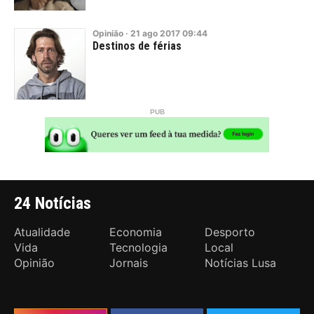
Opinião
·
21
ago
2017
09:44
Destinos de férias
24 Notícias
Atualidade
Economia
Desporto
Vida
Tecnologia
Local
Opinião
Jornais
Notícias Lusa