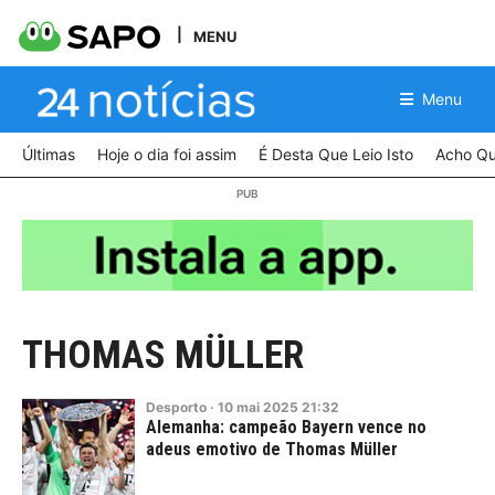
MENU
Menu
Últimas
Hoje o dia foi assim
É Desta Que Leio Isto
Acho Qu
THOMAS MÜLLER
Desporto
·
10
mai
2025
21:32
Alemanha: campeão Bayern vence no
adeus emotivo de Thomas Müller