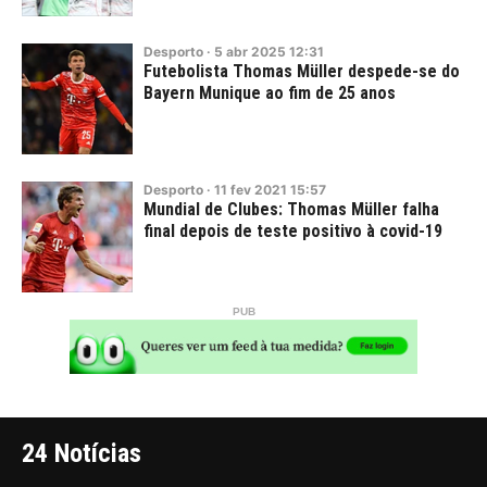
Desporto
·
5
abr
2025
12:31
Futebolista Thomas Müller despede-se do
Bayern Munique ao fim de 25 anos
Desporto
·
11
fev
2021
15:57
Mundial de Clubes: Thomas Müller falha
final depois de teste positivo à covid-19
24 Notícias