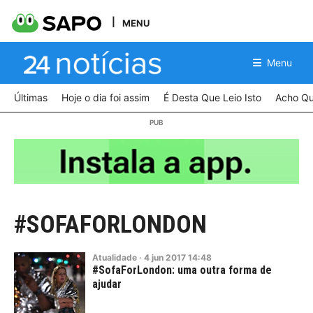
MENU
Menu
Últimas
Hoje o dia foi assim
É Desta Que Leio Isto
Acho Qu
#SOFAFORLONDON
Atualidade
·
4
jun
2017
14:48
#SofaForLondon: uma outra forma de
ajudar