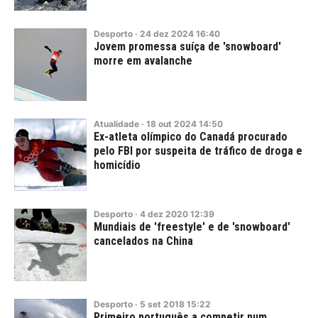
Desporto
·
24
dez
2024
16:40
Jovem promessa suíça de 'snowboard'
morre em avalanche
Atualidade
·
18
out
2024
14:50
Ex-atleta olímpico do Canadá procurado
pelo FBI por suspeita de tráfico de droga e
homicídio
Desporto
·
4
dez
2020
12:39
Mundiais de 'freestyle' e de 'snowboard'
cancelados na China
Desporto
·
5
set
2018
15:22
Primeiro português a competir num