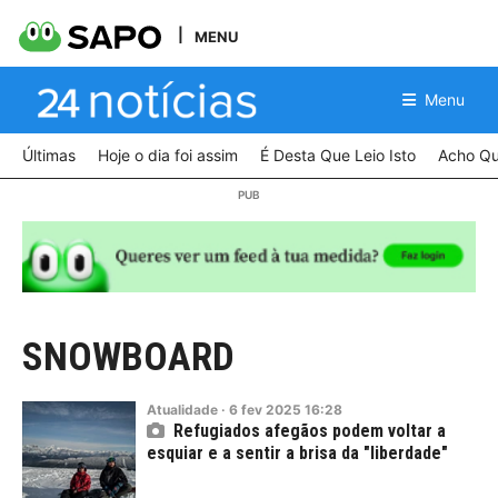
MENU
Menu
Últimas
Hoje o dia foi assim
É Desta Que Leio Isto
Acho Qu
SNOWBOARD
Atualidade
·
6
fev
2025
16:28
Refugiados afegãos podem voltar a
esquiar e a sentir a brisa da "liberdade"