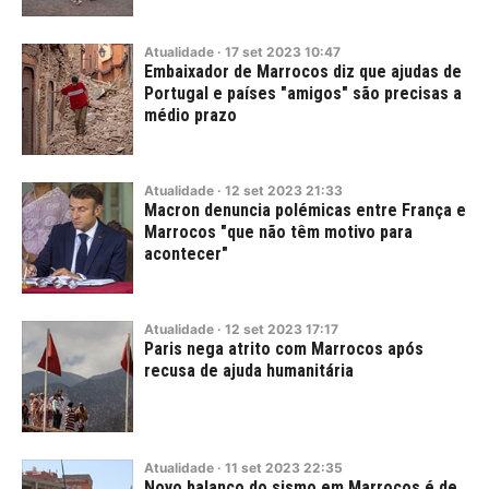
Atualidade
·
17
set
2023
10:47
Embaixador de Marrocos diz que ajudas de
Portugal e países "amigos" são precisas a
médio prazo
Atualidade
·
12
set
2023
21:33
Macron denuncia polémicas entre França e
Marrocos "que não têm motivo para
acontecer"
Atualidade
·
12
set
2023
17:17
Paris nega atrito com Marrocos após
recusa de ajuda humanitária
Atualidade
·
11
set
2023
22:35
Novo balanço do sismo em Marrocos é de