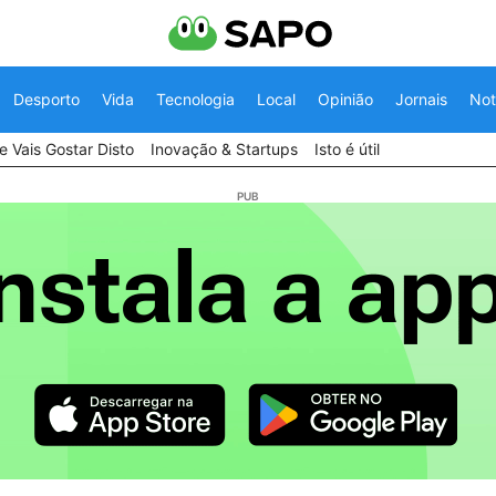
Desporto
Vida
Tecnologia
Local
Opinião
Jornais
Not
 Vais Gostar Disto
Inovação & Startups
Isto é útil