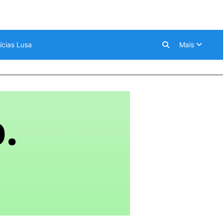
ícias Lusa
Mais