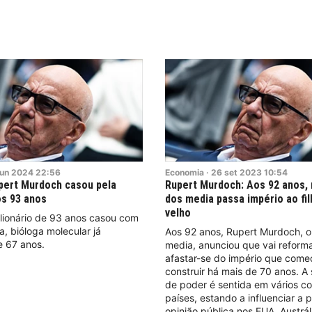
jun
2024
22:56
Economia
·
26
set
2023
10:54
upert Murdoch casou pela
Rupert Murdoch: Aos 92 anos,
os 93 anos
dos media passa império ao fi
velho
lionário de 93 anos casou com
, bióloga molecular já
Aos 92 anos, Rupert Murdoch, o
e 67 anos.
media, anunciou que vai reforma
afastar-se do império que come
construir há mais de 70 anos. A
de poder é sentida em vários co
países, estando a influenciar a p
opinião pública nos EUA, Austrál