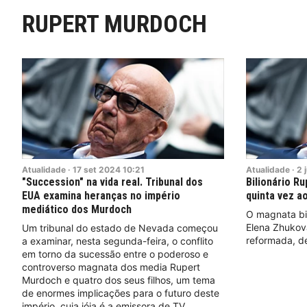
RUPERT MURDOCH
Atualidade
·
17
set
2024
10:21
Atualidade
·
2
"Succession" na vida real. Tribunal dos
Bilionário R
EUA examina heranças no império
quinta vez a
mediático dos Murdoch
O magnata bi
Elena Zhukova
Um tribunal do estado de Nevada começou
reformada, d
a examinar, nesta segunda-feira, o conflito
em torno da sucessão entre o poderoso e
controverso magnata dos media Rupert
Murdoch e quatro dos seus filhos, um tema
de enormes implicações para o futuro deste
império, cuja jóia é a emissora de TV