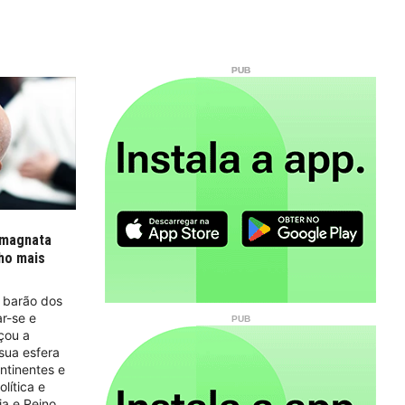
 magnata
lho mais
 barão dos
r-se e
çou a
 sua esfera
ntinentes e
olítica e
ia e Reino