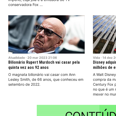
conservadora Fox
Atualidade
·
20
mar
2023
21:06
Vida
·
14
dez
2
Bilionário Rupert Murdoch vai casar pela
Disney adquir
quinta vez aos 92 anos
milhões de e
O magnata bilionário vai casar com Ann
A Walt Disne
Lesley Smith, de 66 anos, que conheceu em
compra da mai
setembro de 2022.
Century Fox p
no que é um 
mexer no mun