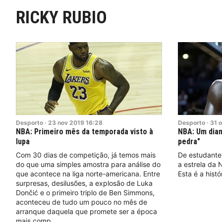
RICKY RUBIO
Desporto
·
23
nov
2019
16:28
Desporto
·
31
o
NBA: Primeiro mês da temporada visto à
NBA: Um dia
lupa
pedra"
Com 30 dias de competição, já temos mais
De estudante
do que uma simples amostra para análise do
a estrela da
que acontece na liga norte-americana. Entre
Esta é a histó
surpresas, desilusões, a explosão de Luka
Dončić e o primeiro triplo de Ben Simmons,
aconteceu de tudo um pouco no mês de
arranque daquela que promete ser a época
mais comp