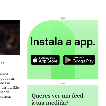
pas
vemos
ligados às
 ao Pai
 cartas. São
esar de
 mesma: