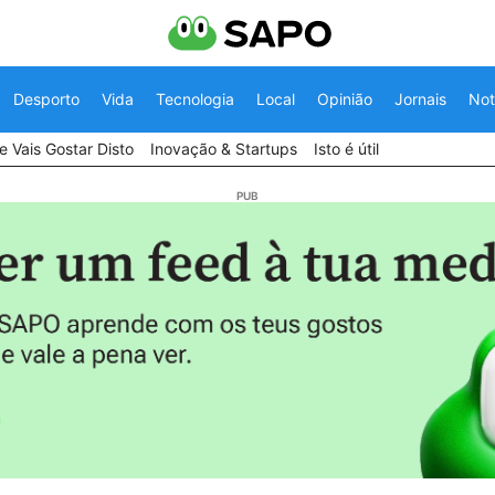
Desporto
Vida
Tecnologia
Local
Opinião
Jornais
Not
 Vais Gostar Disto
Inovação & Startups
Isto é útil