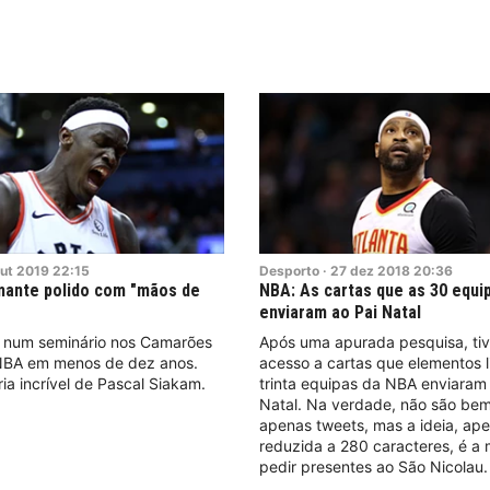
ut
2019
22:15
Desporto
·
27
dez
2018
20:36
mante polido com "mãos de
NBA: As cartas que as 30 equi
enviaram ao Pai Natal
 num seminário nos Camarões
Após uma apurada pesquisa, ti
 NBA em menos de dez anos.
acesso a cartas que elementos 
ria incrível de Pascal Siakam.
trinta equipas da NBA enviaram
Natal. Na verdade, não são bem
apenas tweets, mas a ideia, ap
reduzida a 280 caracteres, é a
pedir presentes ao São Nicolau.