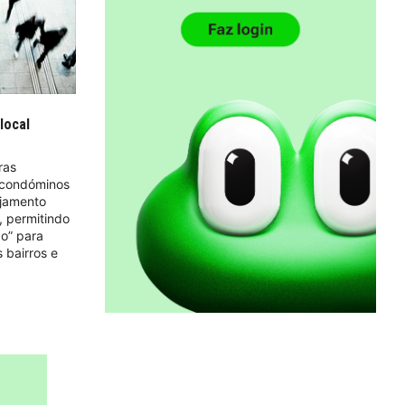
local
ras
 condóminos
ojamento
, permitindo
ão” para
s bairros e