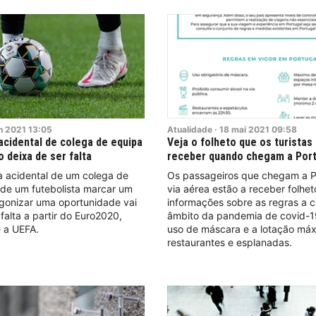
n
2021
13:05
Atualidade
·
18
mai
2021
09:58
acidental de colega de equipa
Veja o folheto que os turistas
 deixa de ser falta
receber quando chegam a Por
a acidental de um colega de
Os passageiros que chegam a P
 de um futebolista marcar um
via aérea estão a receber folhe
agonizar uma oportunidade vai
informações sobre as regras a 
 falta a partir do Euro2020,
âmbito da pandemia de covid-1
 a UEFA.
uso de máscara e a lotação má
restaurantes e esplanadas.