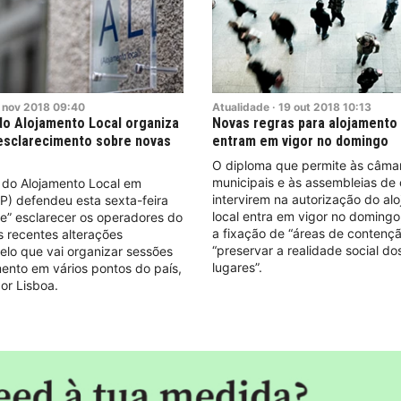
nov
2018
09:40
Atualidade
·
19
out
2018
10:13
o Alojamento Local organiza
Novas regras para alojamento 
esclarecimento sobre novas
entram em vigor no domingo
O diploma que permite às câma
municipais e às assembleias de
 do Alojamento Local em
intervirem na autorização do al
P) defendeu esta sexta-feira
local entra em vigor no domingo
e” esclarecer os operadores do
a fixação de “áreas de contenç
s recentes alterações
“preservar a realidade social do
 pelo que vai organizar sessões
lugares”.
ento em vários pontos do país,
r Lisboa.