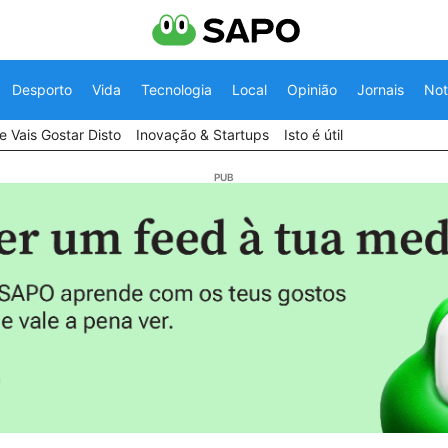
Desporto
Vida
Tecnologia
Local
Opinião
Jornais
Not
 Vais Gostar Disto
Inovação & Startups
Isto é útil