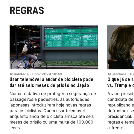
REGRAS
Atualidade
·
1
nov
2024
18:49
Atualidade
·
10
Usar telemóvel a andar de bicicleta pode
O que já se 
dar até seis meses de prisão no Japão
vs. Trump e 
Numa tentativa de proteger a segurança de
A vice-presid
passageiros e pedestres, as autoridades
candidata dem
japonesas introduziram hoje novas regras
republicano 
para os ciclistas. Quem usar telemóvel
defrontam-se
enquanto anda de bicicleta arrisca até seis
presidencial.
meses de prisão ou uma multa de 100.000
regras e tema
ienes.
a-frente.