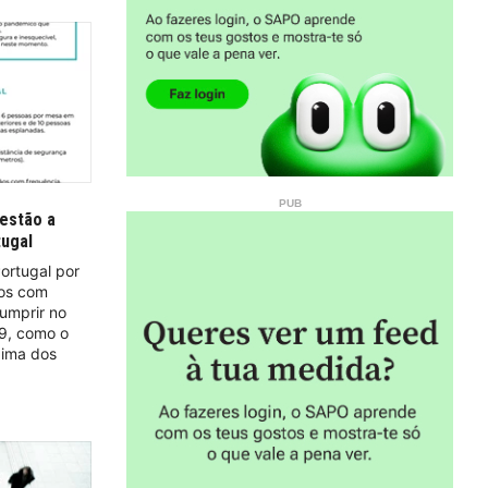
 estão a
tugal
ortugal por
tos com
cumprir no
9, como o
xima dos