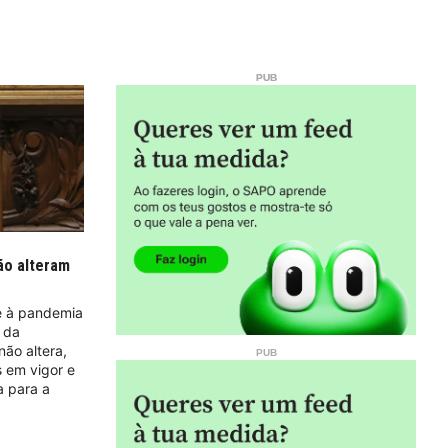
ão alteram
e à pandemia
 da
não altera,
s em vigor e
a para a