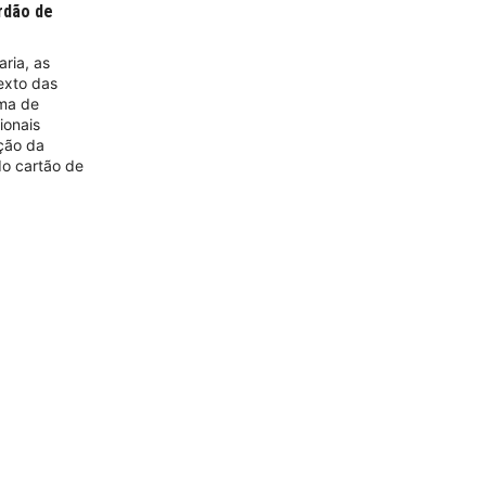
rdão de
aria, as
exto das
ema de
ionais
ção da
do cartão de