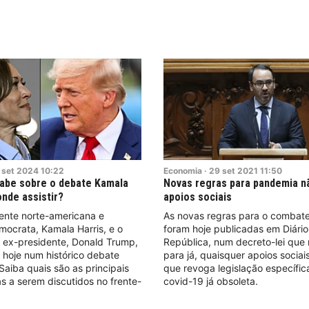
set
2024
10:22
Economia
·
29
set
2021
11:50
sabe sobre o debate Kamala
Novas regras para pandemia n
onde assistir?
apoios sociais
ente norte-americana e
As novas regras para o combat
ocrata, Kamala Harris, e o
foram hoje publicadas em Diário
e ex-presidente, Donald Trump,
República, num decreto-lei que 
 hoje num histórico debate
para já, quaisquer apoios sociai
 Saiba quais são as principais
que revoga legislação específic
s a serem discutidos no frente-
covid-19 já obsoleta.