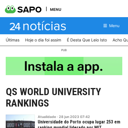
MENU
Menu
Últimas
Hoje o dia foi assim
É Desta Que Leio Isto
Acho Qu
QS WORLD UNIVERSITY
RANKINGS
Atualidade
·
28
jun
2023
07:42
Universidade do Porto ocupa lugar 253 em
ranking mundial liderado por MIT