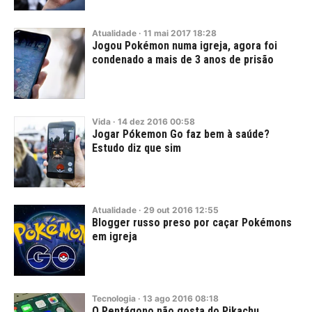
Atualidade
·
11
mai
2017
18:28
Jogou Pokémon numa igreja, agora foi
condenado a mais de 3 anos de prisão
Vida
·
14
dez
2016
00:58
Jogar Pókemon Go faz bem à saúde?
Estudo diz que sim
Atualidade
·
29
out
2016
12:55
Blogger russo preso por caçar Pokémons
em igreja
Tecnologia
·
13
ago
2016
08:18
O Pentágono não gosta do Pikachu