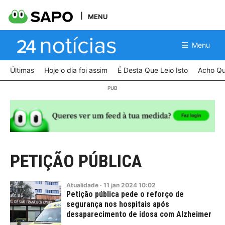
MENU
Menu
Últimas
Hoje o dia foi assim
É Desta Que Leio Isto
Acho Qu
PETIÇÃO PÚBLICA
Atualidade
·
11
jan
2024
10:02
Petição pública pede o reforço de
segurança nos hospitais após
desaparecimento de idosa com Alzheimer