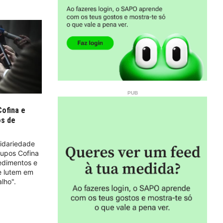
Cofina e
os de
lidariedade
rupos Cofina
edimentos e
e lutem em
lho".