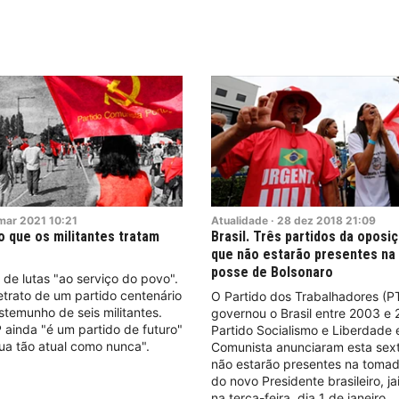
mar
2021
10:21
Atualidade
·
28
dez
2018
21:09
o que os militantes tratam
Brasil. Três partidos da oposi
que não estarão presentes na
posse de Bolsonaro
de lutas "ao serviço do povo".
trato de um partido centenário
O Partido dos Trabalhadores (P
stemunho de seis militantes.
governou o Brasil entre 2003 e 
ainda "é um partido de futuro"
Partido Socialismo e Liberdade 
ua tão atual como nunca".
Comunista anunciaram esta sext
não estarão presentes na toma
do novo Presidente brasileiro, ja
na terça-feira, dia 1 de janeiro.