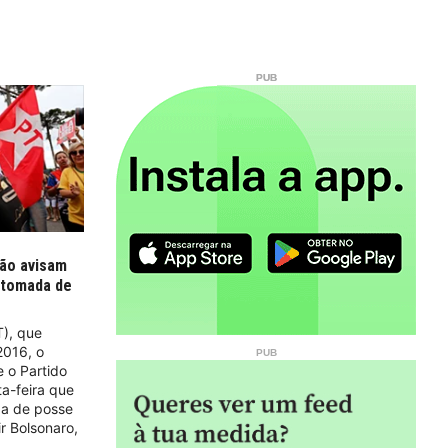
ção avisam
 tomada de
T), que
2016, o
e o Partido
a-feira que
da de posse
ir Bolsonaro,