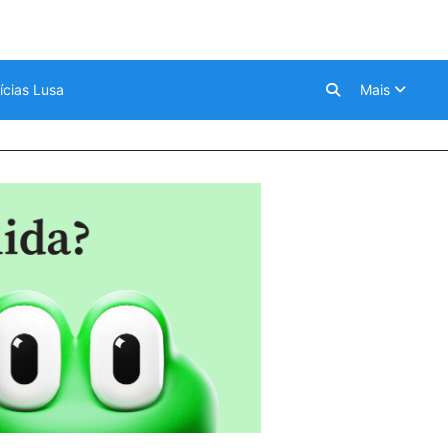
ícias Lusa
Mais