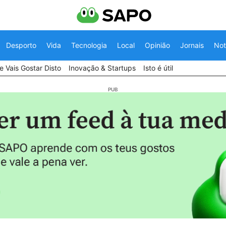
Desporto
Vida
Tecnologia
Local
Opinião
Jornais
Not
 Vais Gostar Disto
Inovação & Startups
Isto é útil