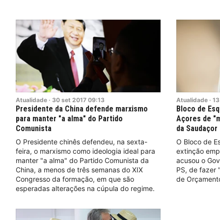
Atualidade
·
30
set
2017
09:13
Atualidade
·
13
Presidente da China defende marxismo
Bloco de Es
para manter "a alma" do Partido
Açores de "m
Comunista
da Saudaçor
O Presidente chinês defendeu, na sexta-
O Bloco de E
feira, o marxismo como ideologia ideal para
extinção emp
manter "a alma" do Partido Comunista da
acusou o Gov
China, a menos de três semanas do XIX
PS, de fazer
Congresso da formação, em que são
de Orçamento
esperadas alterações na cúpula do regime.