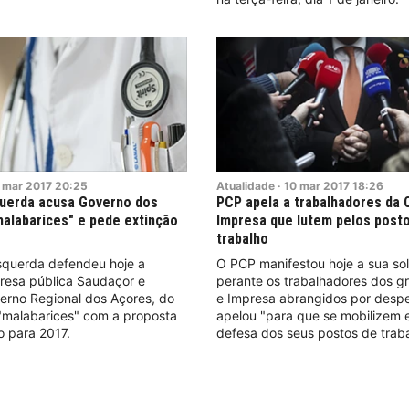
mar
2017
20:25
Atualidade
·
10
mar
2017
18:26
querda acusa Governo dos
PCP apela a trabalhadores da 
alabarices" e pede extinção
Impresa que lutem pelos post
trabalho
squerda defendeu hoje a
O PCP manifestou hoje a sua so
resa pública Saudaçor e
perante os trabalhadores dos g
erno Regional dos Açores, do
e Impresa abrangidos por desp
 "malabarices" com a proposta
apelou "para que se mobilizem 
 para 2017.
defesa dos seus postos de traba