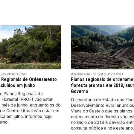
jun
2018
13:50
Atualidade
·
11
out
2017
14:31
s Regionais de Ordenamento
Planos regionais de ordename
ncluídos em junho
floresta prontos em 2018, anu
Governo
e Planos Regionais de
Florestal (PROF) vão estar
O secretário de Estado das Flor
o mês de junho, enquanto os do
Desenvolvimento Rural anuncio
r e Centro Litoral vão estar em
Viana do Castelo que os planos 
ica em julho, informou hoje
ordenamento da floresta vão es
erno.
no início de 2018 e deverão ent
consulta pública ainda este ano