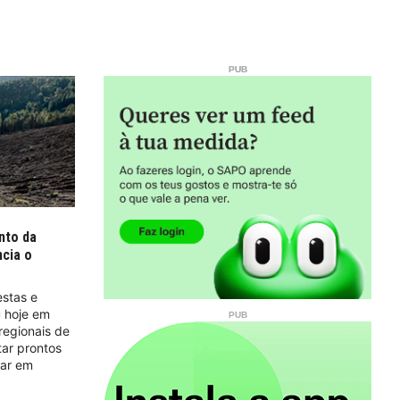
nto da
ncia o
estas e
u hoje em
regionais de
tar prontos
rar em
.