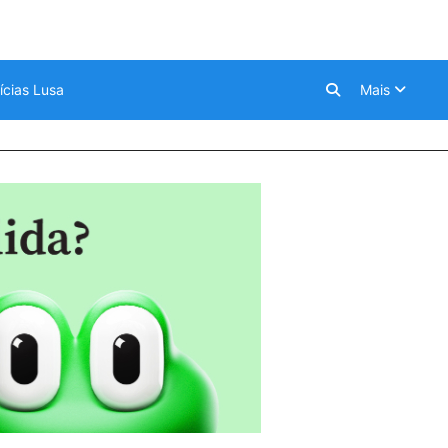
ícias Lusa
Mais