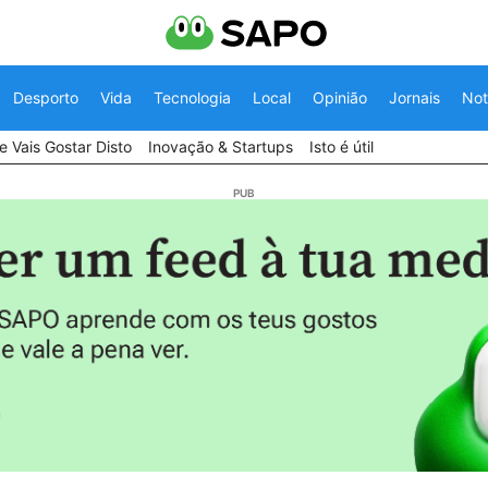
Desporto
Vida
Tecnologia
Local
Opinião
Jornais
Not
 Vais Gostar Disto
Inovação & Startups
Isto é útil