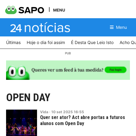
MENU
Menu
Últimas
Hoje o dia foi assim
É Desta Que Leio Isto
Acho Qu
OPEN DAY
Vida
·
10
set
2025
16:55
Quer ser ator? Act abre portas a futuros
alunos com Open Day