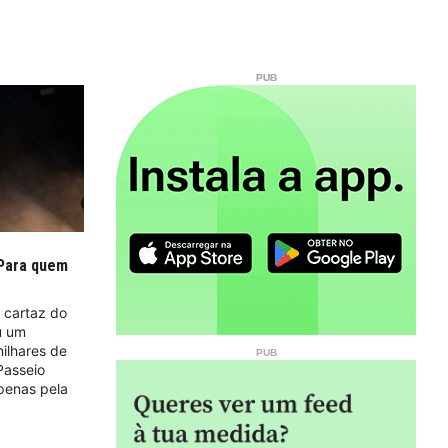
 Para quem
 cartaz do
u um
ilhares de
Passeio
penas pela