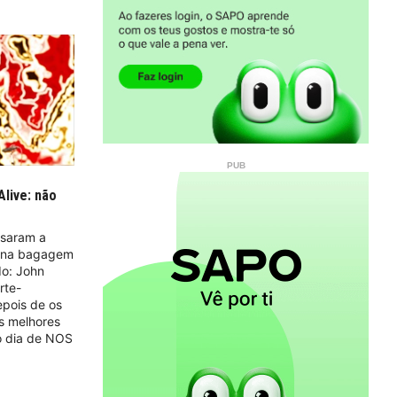
Alive: não
ssaram a
s na bagagem
o: John
rte-
epois de os
s melhores
ro dia de NOS