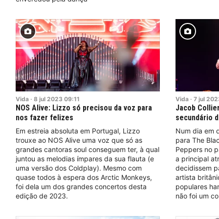
Vida
·
8
jul
2023
09:11
Vida
·
7
jul
202
NOS Alive: Lizzo só precisou da voz para
Jacob Collie
nos fazer felizes
secundário d
Em estreia absoluta em Portugal, Lizzo
Num dia em q
trouxe ao NOS Alive uma voz que só as
para The Blac
grandes cantoras soul conseguem ter, à qual
Peppers no pa
juntou as melodias ímpares da sua flauta (e
a principal a
uma versão dos Coldplay). Mesmo com
decidissem p
quase todos à espera dos Arctic Monkeys,
artista britâ
foi dela um dos grandes concertos desta
populares ha
edição de 2023.
não foi um c