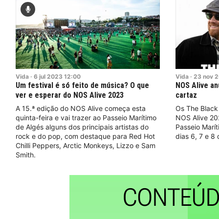
Vida
·
6
jul
2023
12:00
Vida
·
23
nov
2
Um festival é só feito de música? O que
NOS Alive an
ver e esperar do NOS Alive 2023
cartaz
A 15.ª edição do NOS Alive começa esta
Os The Black
quinta-feira e vai trazer ao Passeio Marítimo
NOS Alive 202
de Algés alguns dos principais artistas do
Passeio Marít
rock e do pop, com destaque para Red Hot
dias 6, 7 e 8 
Chilli Peppers, Arctic Monkeys, Lizzo e Sam
Smith.