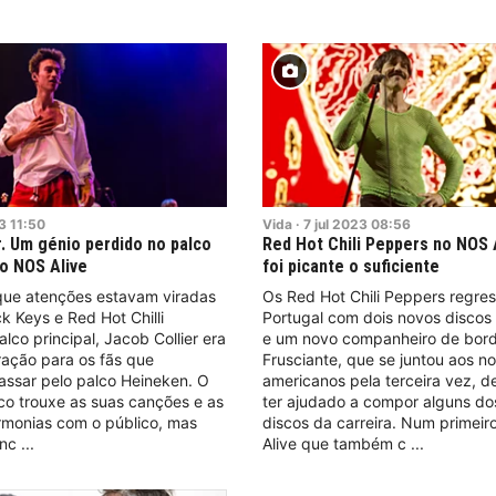
3
11:50
Vida
·
7
jul
2023
08:56
r. Um génio perdido no palco
Red Hot Chili Peppers no NOS 
o NOS Alive
foi picante o suficiente
ue atenções estavam viradas
Os Red Hot Chili Peppers regre
k Keys e Red Hot Chilli
Portugal com dois novos disco
lco principal, Jacob Collier era
e um novo companheiro de bord
tração para os fãs que
Frusciante, que se juntou aos no
assar pelo palco Heineken. O
americanos pela terceira vez, d
nico trouxe as suas canções e as
ter ajudado a compor alguns do
rmonias com o público, mas
discos da carreira. Num primei
onc
Alive que também c