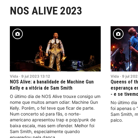
NOS ALIVE 2023
Vida
·
9
jul
2023
13:12
Vida
·
9
jul
202
NOS Alive: a banalidade de Machine Gun
Queens of th
Kelly e a vitória de Sam Smith
esperança e
- e se tivem
O último dia de NOS Alive trouxe consigo um
nome que muitos amam odiar: Machine Gun
No último dia
Kelly. Porém, o fel teve que ficar de parte.
foi apenas o 
Num concerto só para fãs, o norte-
Sam Smith, m
americano apresentou trap e pop/punk de
palco.
baixa escala, mas sem ofender. Melhor foi
Sam Smith, especialmente quando
enveredou pela dança