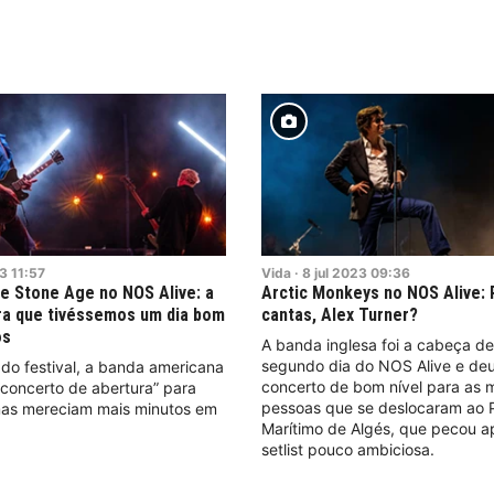
3
11:57
Vida
·
8
jul
2023
09:36
e Stone Age no NOS Alive: a
Arctic Monkeys no NOS Alive:
ra que tivéssemos um dia bom
cantas, Alex Turner?
os
A banda inglesa foi a cabeça de
segundo dia do NOS Alive e de
 do festival, a banda americana
concerto de bom nível para as m
“concerto de abertura” para
pessoas que se deslocaram ao 
as mereciam mais minutos em
Marítimo de Algés, que pecou a
setlist pouco ambiciosa.