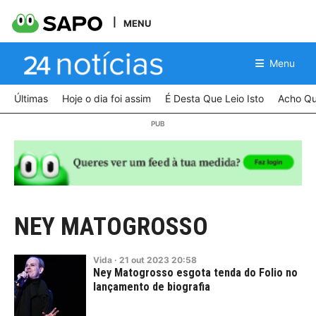
MENU
Menu
Últimas
Hoje o dia foi assim
É Desta Que Leio Isto
Acho Qu
NEY MATOGROSSO
Vida
·
21
out
2023
20:58
Ney Matogrosso esgota tenda do Folio no
lançamento de biografia