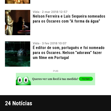
Vida
·
2
mar
2018
12:57
Nelson Ferreira e Luís Sequeira nomeados
para os Óscares com "A forma da água"
Vida
·
3
fev
2018
10:07
É editor de som, português e foi nomeado
para os Óscares. Nelson "adorava" fazer
um filme em Portugal
24 Notícias