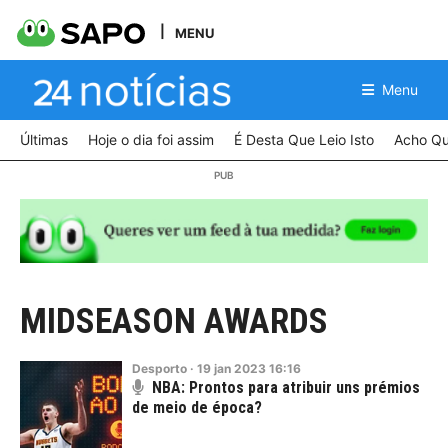
MENU
Menu
Últimas
Hoje o dia foi assim
É Desta Que Leio Isto
Acho Qu
MIDSEASON AWARDS
Desporto
·
19
jan
2023
16:16
NBA: Prontos para atribuir uns prémios
de meio de época?