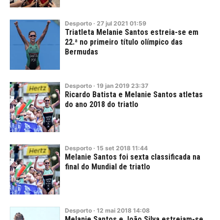
Desporto
·
27
jul
2021
01:59
Triatleta Melanie Santos estreia-se em
22.ª no primeiro título olímpico das
Bermudas
Desporto
·
19
jan
2019
23:37
Ricardo Batista e Melanie Santos atletas
do ano 2018 do triatlo
Desporto
·
15
set
2018
11:44
Melanie Santos foi sexta classificada na
final do Mundial de triatlo
Desporto
·
12
mai
2018
14:08
Melanie Santos e João Silva estreiam-se