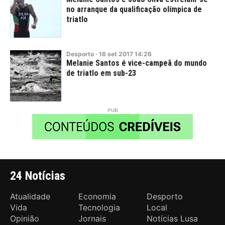
no arranque da qualificação olímpica de
triatlo
Desporto
·
16
set
2017
14:26
Melanie Santos é vice-campeã do mundo
de triatlo em sub-23
24 Notícias
Atualidade
Economia
Desporto
Vida
Tecnologia
Local
Opinião
Jornais
Notícias Lusa