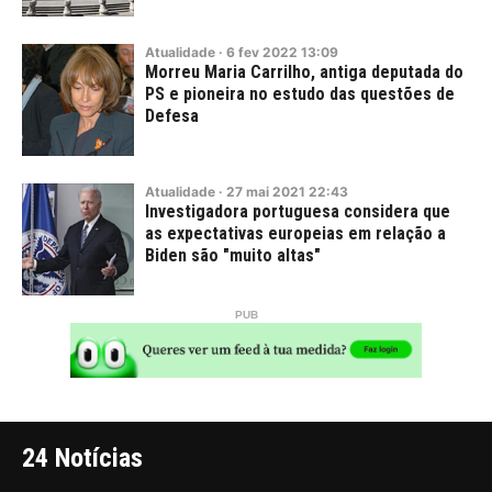
Atualidade
·
6
fev
2022
13:09
Morreu Maria Carrilho, antiga deputada do
PS e pioneira no estudo das questões de
Defesa
Atualidade
·
27
mai
2021
22:43
Investigadora portuguesa considera que
as expectativas europeias em relação a
Biden são "muito altas"
24 Notícias