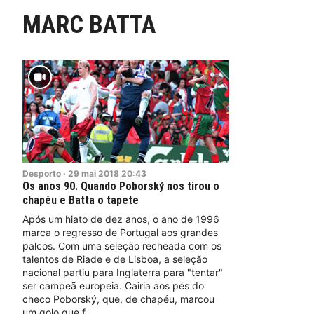
MARC BATTA
Desporto
·
29
mai
2018
20:43
Os anos 90. Quando Poborský nos tirou o
chapéu e Batta o tapete
Após um hiato de dez anos, o ano de 1996
marca o regresso de Portugal aos grandes
palcos. Com uma seleção recheada com os
talentos de Riade e de Lisboa, a seleção
nacional partiu para Inglaterra para "tentar"
ser campeã europeia. Cairia aos pés do
checo Poborský, que, de chapéu, marcou
um golo que f