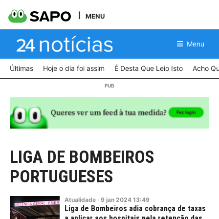
MENU
Menu
Últimas
Hoje o dia foi assim
É Desta Que Leio Isto
Acho Qu
LIGA DE BOMBEIROS
PORTUGUESES
Atualidade
·
9
jan
2024
13:49
Liga de Bombeiros adia cobrança de taxas
a aplicar aos hospitais pela retenção das