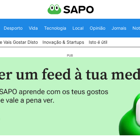
Desporto
Vida
Tecnologia
Local
Opinião
Jornais
Not
 Vais Gostar Disto
Inovação & Startups
Isto é útil