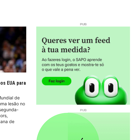
nos EUA para
Mundial de
uma lesão no
 segunda-
ors,
cana de