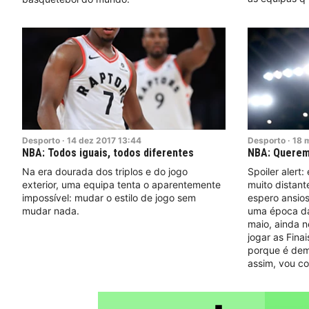
Desporto
·
14
dez
2017
13:44
Desporto
·
18
m
NBA: Todos iguais, todos diferentes
NBA: Querem
Na era dourada dos triplos e do jogo
Spoiler alert
exterior, uma equipa tenta o aparentemente
muito distant
impossível: mudar o estilo de jogo sem
espero ansios
mudar nada.
uma época da
maio, ainda 
jogar as Fina
porque é dem
assim, vou co