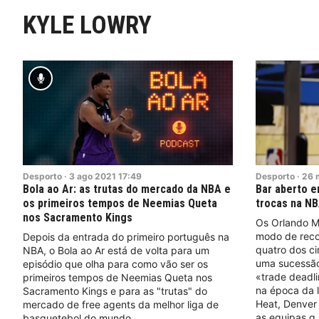
KYLE LOWRY
Desporto
·
3
ago
2021
17:49
Desporto
·
26
Bola ao Ar: as trutas do mercado da NBA e
Bar aberto e
os primeiros tempos de Neemias Queta
trocas na N
nos Sacramento Kings
Os Orlando M
modo de reco
Depois da entrada do primeiro português na
quatro dos cin
NBA, o Bola ao Ar está de volta para um
uma sucessão
episódio que olha para como vão ser os
«trade deadli
primeiros tempos de Neemias Queta nos
na época da l
Sacramento Kings e para as "trutas" do
Heat, Denver
mercado de free agents da melhor liga de
as equipas q
basquetebol do mundo.