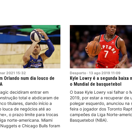
mar
2021
15:32
Desporto
·
13
ago
2019
11:09
m Orlando num dia louco de
Kyle Lowry é a segunda baixa 
BA
o Mundial de basquetebol
agic decidiram entrar em
O base Kyle Lowry vai falhar o 
nstrução total e abdicaram de
2019, por estar a recuperar de 
co titulares, dando início a
polegar esquerdo, anunciou na
 louca de negócios até ao
feira o jogador dos Toronto Rapt
ne», o prazo limite para trocas
campeões da Liga Norte-ameri
iga norte-americana. Miami
Basquetebol (NBA).
 Nuggets e Chicago Bulls foram