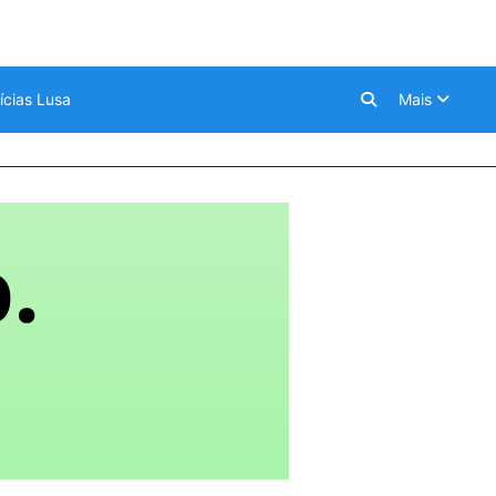
ícias Lusa
Mais