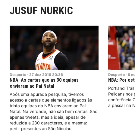
JUSUF NURKIC
Desporto
·
27
dez
2018
20:36
Desporto
·
8
m
NBA: As cartas que as 30 equipas
NBA: Por es
enviaram ao Pai Natal
Portland Trai
Pelicans nos 
Após uma apurada pesquisa, tivemos
conferência 
acesso a cartas que elementos ligados às
a passar n
trinta equipas da NBA enviaram ao Pai
Natal. Na verdade, não são bem cartas. São
apenas tweets, mas a ideia, apesar de
reduzida a 280 caracteres, é a mesma:
pedir presentes ao São Nicolau.