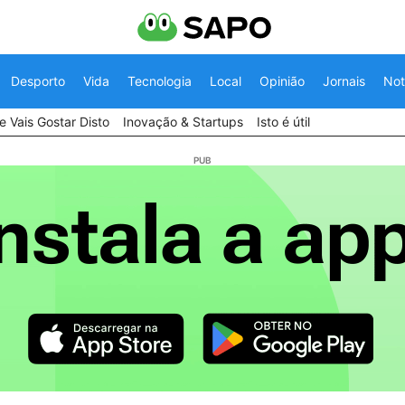
Desporto
Vida
Tecnologia
Local
Opinião
Jornais
Not
 Vais Gostar Disto
Inovação & Startups
Isto é útil