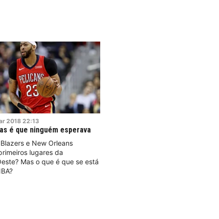
ar
2018
22:13
tas é que ninguém esperava
l Blazers e New Orleans
primeiros lugares da
Oeste? Mas o que é que se está
a NBA?