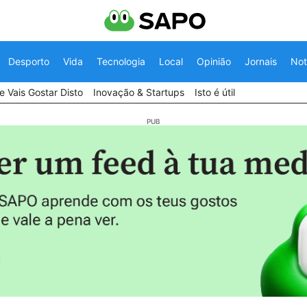
Desporto
Vida
Tecnologia
Local
Opinião
Jornais
Not
 Vais Gostar Disto
Inovação & Startups
Isto é útil