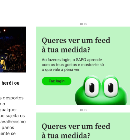
 herói ou
s desportos
a o
qualquer
ue sujeita os
cavalheirismo
s panos
mente se