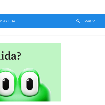
ícias Lusa
Mais