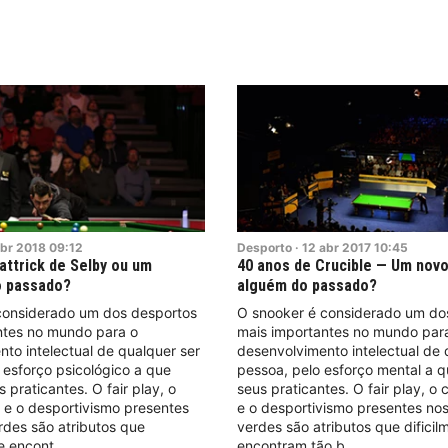
br
2018
09:12
Desporto
·
12
abr
2017
10:45
attrick de Selby ou um
40 anos de Crucible — Um novo
o passado?
alguém do passado?
considerado um dos desportos
O snooker é considerado um do
ntes no mundo para o
mais importantes no mundo par
to intelectual de qualquer ser
desenvolvimento intelectual de 
esforço psicológico a que
pessoa, pelo esforço mental a q
s praticantes. O fair play, o
seus praticantes. O fair play, o 
 e o desportivismo presentes
e o desportivismo presentes no
rdes são atributos que
verdes são atributos que dificil
se encont
encontram tão b