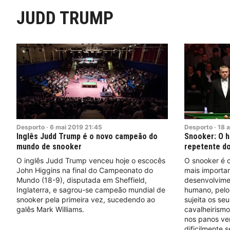
JUDD TRUMP
Desporto
·
6
mai
2019
21:45
Desporto
·
18
a
Inglês Judd Trump é o novo campeão do
Snooker: O h
mundo de snooker
repetente d
O inglês Judd Trump venceu hoje o escocês
O snooker é 
John Higgins na final do Campeonato do
mais importa
Mundo (18-9), disputada em Sheffield,
desenvolvimen
Inglaterra, e sagrou-se campeão mundial de
humano, pelo 
snooker pela primeira vez, sucedendo ao
sujeita os seu
galês Mark Williams.
cavalheirismo
nos panos ve
dificilmente 