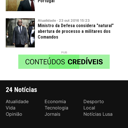
Portugal
Atualidade
·
23
out
2016
15:23
Ministro da Defesa considera "natural"
abertura de processo a militares dos
Comandos
24 Notícias
Atualidade
Economia
Desporto
Vida
Tecnologia
Local
Opinião
Jornais
Notícias Lusa