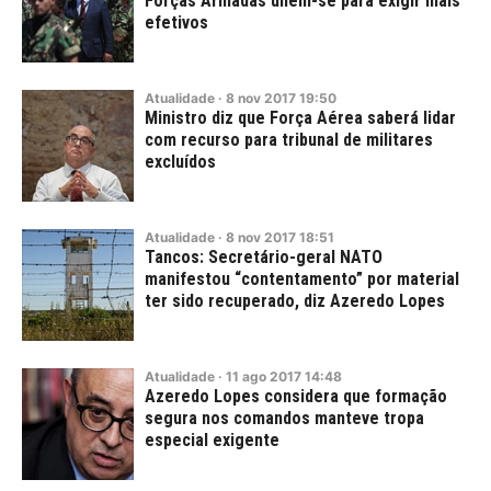
Forças Armadas unem-se para exigir mais
efetivos
Atualidade
·
8
nov
2017
19:50
Ministro diz que Força Aérea saberá lidar
com recurso para tribunal de militares
excluídos
Atualidade
·
8
nov
2017
18:51
Tancos: Secretário-geral NATO
manifestou “contentamento” por material
ter sido recuperado, diz Azeredo Lopes
Atualidade
·
11
ago
2017
14:48
Azeredo Lopes considera que formação
segura nos comandos manteve tropa
especial exigente