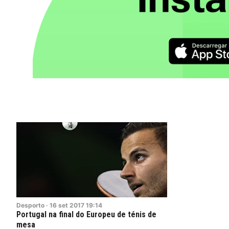
Desporto
·
16
set
2017
19:14
Portugal na final do Europeu de ténis de
mesa