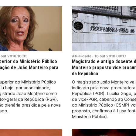
out
2018
16:35
Atualidade
·
16
out
2018
09:17
erior do Ministério Público
Magistrado e antigo docente 
ação de João Monteiro para
Monteiro proposto vice procu
da República
perior do Ministério Público
O magistrado João Monteiro vai
iu hoje, por unanimidade,
indicado pela nova procuradora
istrado João Monteiro como
República (PGR), Lucília Gago, 
or-geral da República (PGR),
de vice-PGR, cabendo ao Conse
o plenária presidida pela nova
do Ministério Público (CSMP) v
ago.
proposto, confirmou à Lusa fon
Ministério Público.