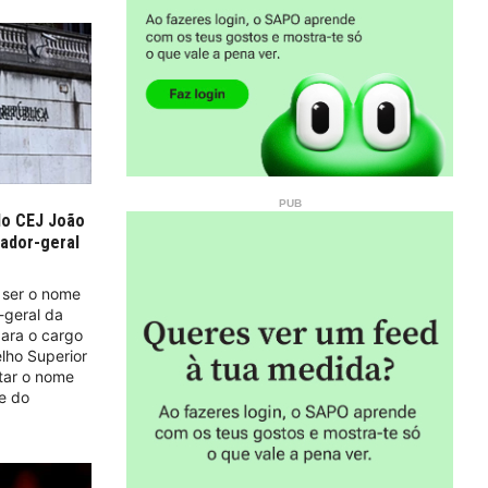
do CEJ João
rador-geral
 ser o nome
-geral da
para o cargo
lho Superior
otar o nome
te do