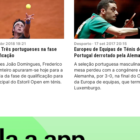
abr
2018
19:21
Desporto
·
17
set
2017
20:15
. Três portugueses na fase
Europeu de Equipas de Ténis 
ificação
Portugal derrotado pela Alema
es João Domingues, Frederico
A seleção portuguesa masculina
nteiro apuraram-se hoje para a
mesa perdeu com a congénere 
a da fase de qualificação para
Alemanha, por 3-0, na final do
cipal do Estoril Open em ténis.
da Europa de equipas, que term
Luxemburgo.