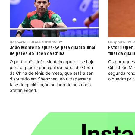
Desporto
·
30
mai
2018
15:32
Desporto
·
29
João Monteiro apura-se para quadro final
Estoril Open
de pares do Open da China
final da qual
O português João Monteiro apurou-se hoje
Os portugues
para o quadro principal de pares do Open
Gil e João Mo
da China de ténis de mesa, que está a ser
segunda rond
disputado em Shenzhen, ao ultrapassar a
o quadro prin
fase de qualificação ao lado do austríaco
Stefan Fegerl.