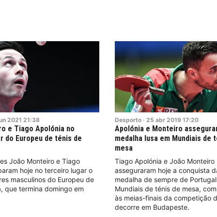
jun
2021
21:38
Desporto
·
25
abr
2019
17:20
o e Tiago Apolónia no
Apolónia e Monteiro assegura
ar do Europeu de ténis de
medalha lusa em Mundiais de t
mesa
es João Monteiro e Tiago
Tiago Apolónia e João Monteiro
aram hoje no terceiro lugar o
asseguraram hoje a conquista d
ares masculinos do Europeu de
medalha de sempre de Portuga
a, que termina domingo em
Mundiais de ténis de mesa, co
às meias-finais da competição 
decorre em Budapeste.