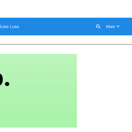
ícias Lusa
Mais