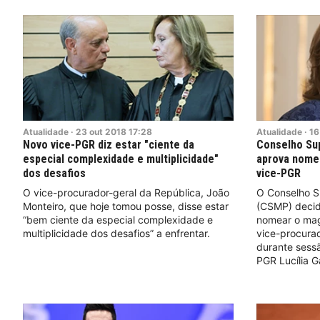
Atualidade
·
23
out
2018
17:28
Atualidade
·
16
Novo vice-PGR diz estar "ciente da
Conselho Sup
especial complexidade e multiplicidade"
aprova nome
dos desafios
vice-PGR
O vice-procurador-geral da República, João
O Conselho Su
Monteiro, que hoje tomou posse, disse estar
(CSMP) decid
“bem ciente da especial complexidade e
nomear o mag
multiplicidade dos desafios” a enfrentar.
vice-procurad
durante sessã
PGR Lucília G