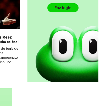
de Mesa:
nha na final
 de ténis de
da
 Campeonato
inou no