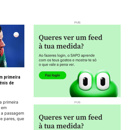
m primeira
énis de
a primeira
l em
m a passagem
de pares, que