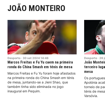
JOÃO MONTEIRO
Desporto
·
30
set
2024
14:46
Desporto
·
26
Marcos Freitas e Fu Yu caem na primeira
João Monteir
ronda do China Smash em ténis de mesa
terceiro lug
mesa
Marcos Freitas e Fu Yu foram hoje afastados
na primeira ronda do China Smash em ténis
Os portugues
de mesa, juntando-se a Jieni Shao, que
Apolónia acab
também tinha sido eliminada no jogo
torneio de p
inaugural em Pequim.
ténis de mes
Varsóvia.