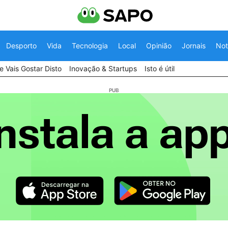
Desporto
Vida
Tecnologia
Local
Opinião
Jornais
Not
 Vais Gostar Disto
Inovação & Startups
Isto é útil