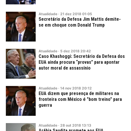
Atualidade
·
21
dez
2018
01:05
Secretário da Defesa Jim Mattis demite-
se em choque com Donald Trump
Atualidade
·
5
dez
2018
20:42
Caso Khashoggi: Secretário da Defesa dos
EUA ainda procura “provas” para apontar
autor moral de assassínio
Atualidade
·
14
nov
2018
20:12
EUA dizem que presença de militares na
fronteira com México é "bom treino" para
guerra
Atualidade
·
28
out
2018
13:13
Arábia Saudita promete aos EUA