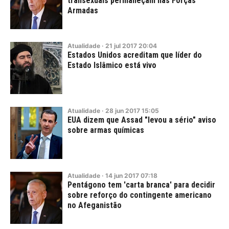
transexuais permaneçam nas Forças
Armadas
Atualidade
·
21
jul
2017
20:04
Estados Unidos acreditam que líder do
Estado Islâmico está vivo
Atualidade
·
28
jun
2017
15:05
EUA dizem que Assad "levou a sério" aviso
sobre armas químicas
Atualidade
·
14
jun
2017
07:18
Pentágono tem 'carta branca' para decidir
sobre reforço do contingente americano
no Afeganistão