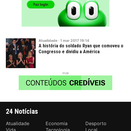
Atualidade
·
1
mar
2017
19:14
A história do soldado Ryan que comoveu o
Congresso e dividiu a América
24 Notícias
Atualidade
Economia
Desporto
Vida
Tecnologia
Local