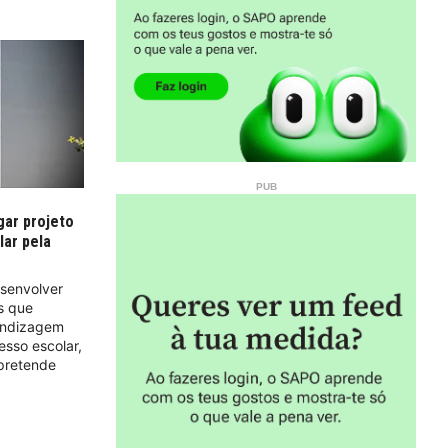
gar projeto
ar pela
esenvolver
s que
endizagem
esso escolar,
pretende