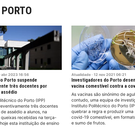
O PORTO
0
abr
2023
16:56
Atualidade
·
12
nov
2021
06:21
do Porto suspende
Investigadores do Porto dese
nte três docentes por
vacina comestível contra a co
 assédio
As vacinas são sinónimo de agu
contudo, uma equipa de investi
litécnico do Porto (IPP)
Instituto Politécnico do Porto (I
eventivamente três docentes
quebrar a regra e produzir uma 
 de assédio a alunos, na
covid-19 comestível, em format
 queixas recebidas na terça-
e sumo de frutos.
 hoje esta instituição de ensino