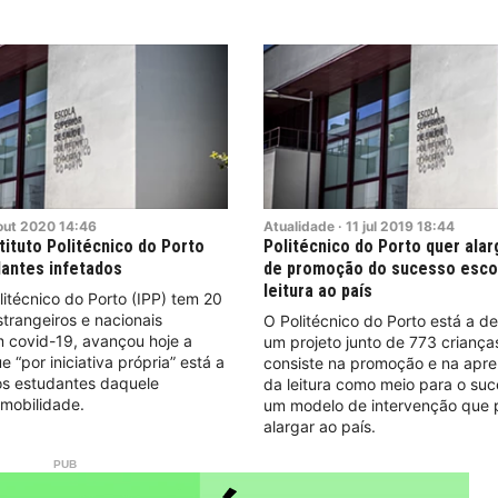
out
2020
14:46
Atualidade
·
11
jul
2019
18:44
tituto Politécnico do Porto
Politécnico do Porto quer alar
antes infetados
de promoção do sucesso escol
leitura ao país
olitécnico do Porto (IPP) tem 20
trangeiros e nacionais
O Politécnico do Porto está a d
m covid-19, avançou hoje a
um projeto junto de 773 criança
ue “por iniciativa própria” está a
consiste na promoção e na apr
os estudantes daquele
da leitura como meio para o suc
mobilidade.
um modelo de intervenção que 
alargar ao país.