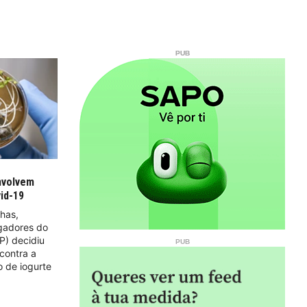
nvolvem
vid-19
lhas,
gadores do
PP) decidiu
contra a
o de iogurte