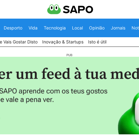
Desporto
Vida
Tecnologia
Local
Opinião
Jornais
Not
 Vais Gostar Disto
Inovação & Startups
Isto é útil