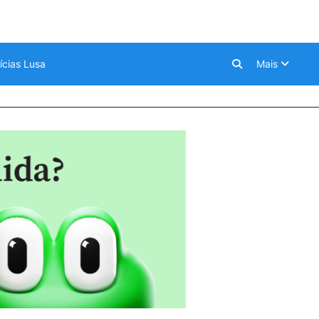
ícias Lusa
Mais