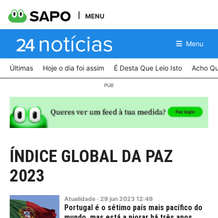
MENU
Menu
Últimas
Hoje o dia foi assim
É Desta Que Leio Isto
Acho Qu
ÍNDICE GLOBAL DA PAZ
2023
Atualidade
·
29
jun
2023
12:49
Portugal é o sétimo país mais pacífico do
mundo, mas está a piorar há três anos