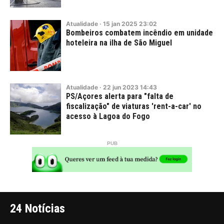
Atualidade
·
15
jan
2025
23:02
Bombeiros combatem incêndio em unidade
hoteleira na ilha de São Miguel
Atualidade
·
22
jun
2023
14:43
PS/Açores alerta para "falta de
fiscalização" de viaturas 'rent-a-car' no
acesso à Lagoa do Fogo
24 Notícias