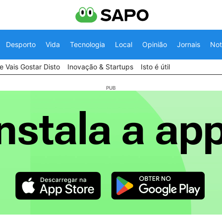
Desporto
Vida
Tecnologia
Local
Opinião
Jornais
Not
 Vais Gostar Disto
Inovação & Startups
Isto é útil