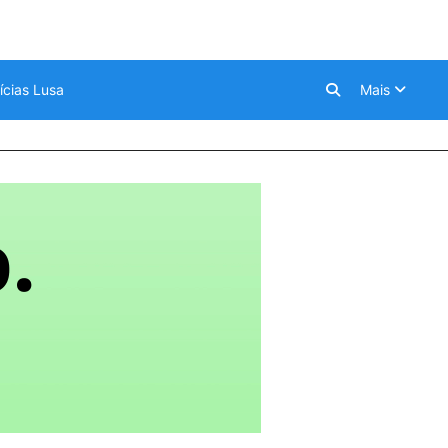
ícias Lusa
Mais