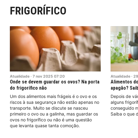
FRIGORÍFICO
Atualidade
·
7
nov
2025
07:20
Atualidade
·
2
Onde se devem guardar os ovos? Na porta
Alimentos do
do frigorífico não
apagão? Saib
Um dos alimentos mais frágeis é o ovo e os
Depois de vár
riscos à sua segurança não estão apenas no
alguns frigor
transporte. Muito se discute se nasceu
conseguido m
primeiro o ovo ou a galinha, mas guardar os
Saiba o que d
ovos no frigorífico ou não é uma questão
que levanta quase tanta comoção.