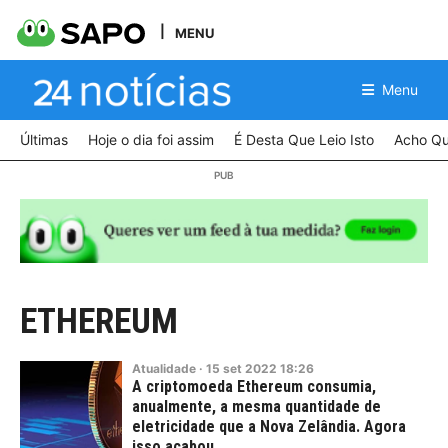
MENU
Menu
Últimas
Hoje o dia foi assim
É Desta Que Leio Isto
Acho Qu
ETHEREUM
Atualidade
·
15
set
2022
18:26
A criptomoeda Ethereum consumia,
anualmente, a mesma quantidade de
eletricidade que a Nova Zelândia. Agora
isso acabou