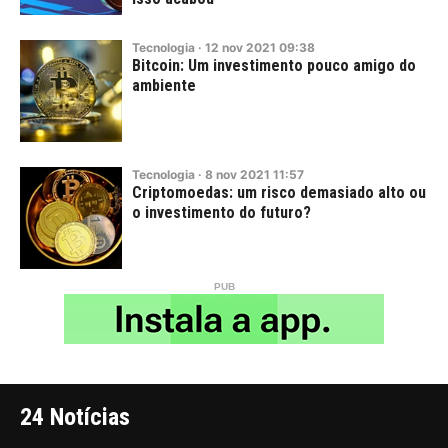
Tecnologia
·
12
nov
2021
09:38
Bitcoin: Um investimento pouco amigo do
ambiente
Tecnologia
·
8
nov
2021
11:57
Criptomoedas: um risco demasiado alto ou
o investimento do futuro?
24 Notícias