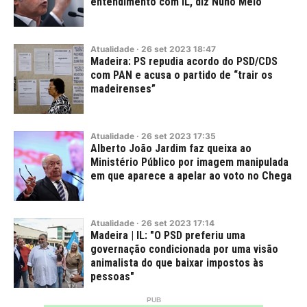
entendimento com IL, diz Nuno Melo
Atualidade
·
26
set
2023
18:47
Madeira: PS repudia acordo do PSD/CDS
com PAN e acusa o partido de “trair os
madeirenses”
Atualidade
·
26
set
2023
17:35
Alberto João Jardim faz queixa ao
Ministério Público por imagem manipulada
em que aparece a apelar ao voto no Chega
Atualidade
·
26
set
2023
17:14
Madeira | IL: "O PSD preferiu uma
governação condicionada por uma visão
animalista do que baixar impostos às
pessoas"