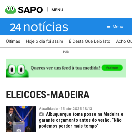
MENU
Menu
Últimas
Hoje o dia foi assim
É Desta Que Leio Isto
Acho Qu
ELEICOES-MADEIRA
Atualidade
·
15
abr
2025
18:13
Albuquerque toma posse na Madeira e
garante orçamento antes do verão. “Não
podemos perder mais tempo”