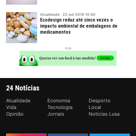
Atualidade
·
22
out
2018
10:40
Ecodesign reduz até cinco vezes o
impacto ambiental de embalagens de
medicamentos
24 Notícias
Atualidade
Economia
Desporto
Vida
Tecnologia
Local
Opinião
Jornais
Notícias Lusa