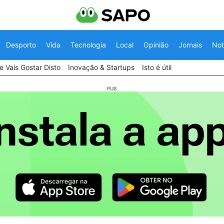
Desporto
Vida
Tecnologia
Local
Opinião
Jornais
Not
 Vais Gostar Disto
Inovação & Startups
Isto é útil