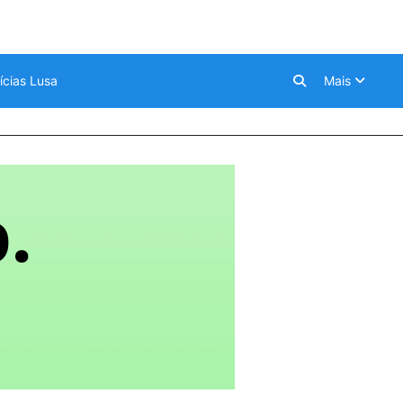
ícias Lusa
Mais