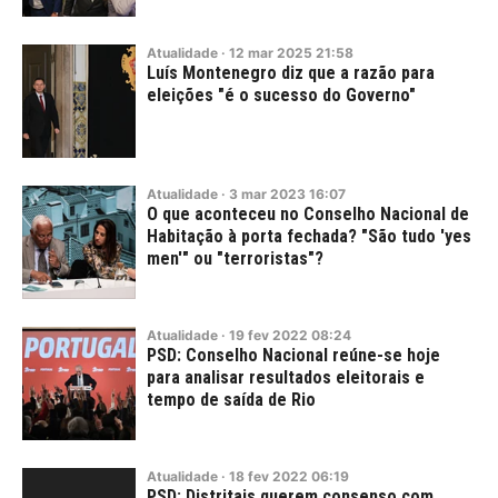
Atualidade
·
12
mar
2025
21:58
Luís Montenegro diz que a razão para
eleições "é o sucesso do Governo"
Atualidade
·
3
mar
2023
16:07
O que aconteceu no Conselho Nacional de
Habitação à porta fechada? "São tudo 'yes
men'" ou "terroristas"?
Atualidade
·
19
fev
2022
08:24
PSD: Conselho Nacional reúne-se hoje
para analisar resultados eleitorais e
tempo de saída de Rio
Atualidade
·
18
fev
2022
06:19
PSD: Distritais querem consenso com