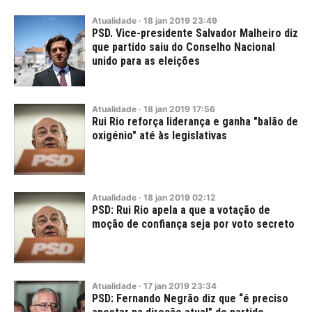
Atualidade
·
18
jan
2019
23:49
PSD. Vice-presidente Salvador Malheiro diz
que partido saiu do Conselho Nacional
unido para as eleições
Atualidade
·
18
jan
2019
17:56
Rui Rio reforça liderança e ganha "balão de
oxigénio" até às legislativas
Atualidade
·
18
jan
2019
02:12
PSD: Rui Rio apela a que a votação de
moção de confiança seja por voto secreto
Atualidade
·
17
jan
2019
23:34
PSD: Fernando Negrão diz que “é preciso