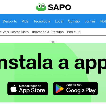
Desporto
Vida
Tecnologia
Local
Opinião
Jornais
Not
 Vais Gostar Disto
Inovação & Startups
Isto é útil