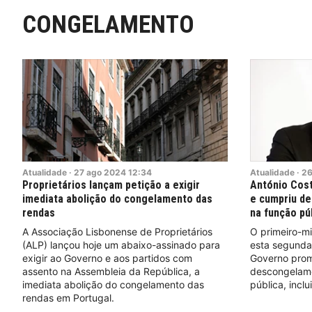
CONGELAMENTO
Atualidade
·
27
ago
2024
12:34
Atualidade
·
2
Proprietários lançam petição a exigir
António Cos
imediata abolição do congelamento das
e cumpriu de
rendas
na função pú
A Associação Lisbonense de Proprietários
O primeiro-mi
(ALP) lançou hoje um abaixo-assinado para
esta segunda-
exigir ao Governo e aos partidos com
Governo prom
assento na Assembleia da República, a
descongelame
imediata abolição do congelamento das
pública, incl
rendas em Portugal.