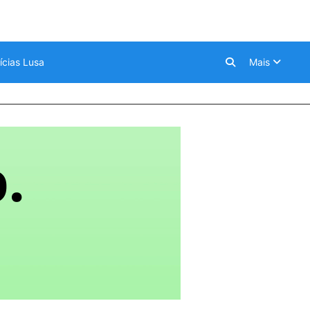
ícias Lusa
Mais