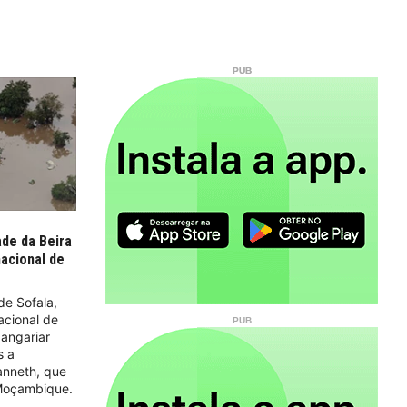
de da Beira
nacional de
de Sofala,
acional de
angariar
s a
anneth, que
 Moçambique.