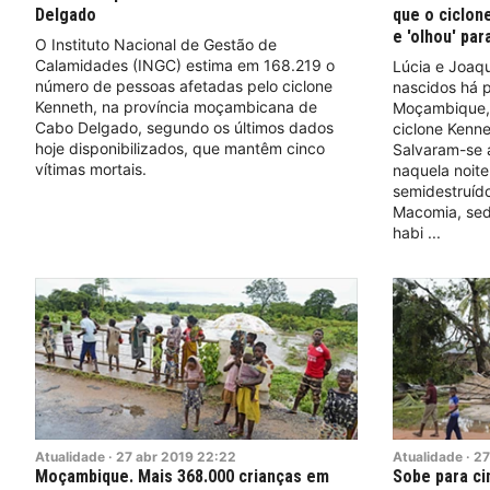
Delgado
que o ciclon
e 'olhou' par
O Instituto Nacional de Gestão de
Calamidades (INGC) estima em 168.219 o
Lúcia e Joaq
número de pessoas afetadas pelo ciclone
nascidos há 
Kenneth, na província moçambicana de
Moçambique,
Cabo Delgado, segundo os últimos dados
ciclone Kenne
hoje disponibilizados, que mantêm cinco
Salvaram-se 
vítimas mortais.
naquela noite
semidestruíd
Macomia, sed
habi
Atualidade
·
27
abr
2019
22:22
Atualidade
·
27
Moçambique. Mais 368.000 crianças em
Sobe para ci