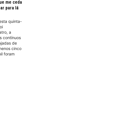
que me ceda
ar para lá
esta quinta-
oi
tro, a
s contínuos
ajadas de
 menos cinco
il foram