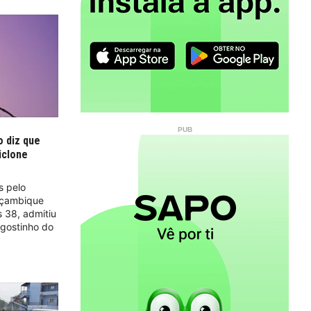
o diz que
iclone
s pelo
oçambique
 38, admitiu
Agostinho do