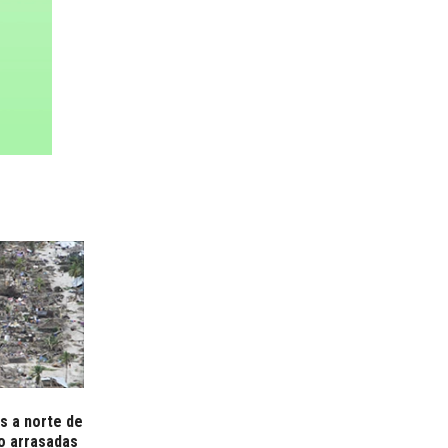
s a norte de
o arrasadas