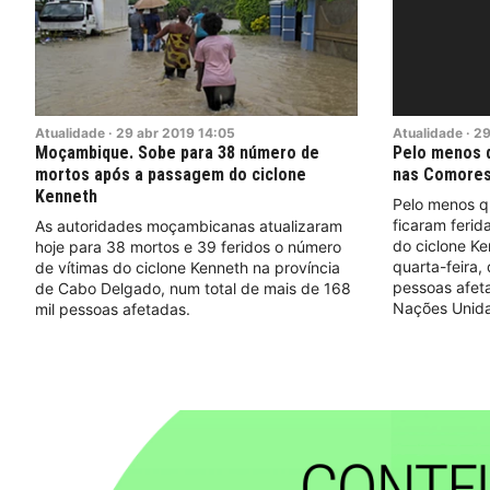
Atualidade
·
29
abr
2019
14:05
Atualidade
·
2
Moçambique. Sobe para 38 número de
Pelo menos q
mortos após a passagem do ciclone
nas Comores
Kenneth
Pelo menos q
ficaram feri
As autoridades moçambicanas atualizaram
do ciclone K
hoje para 38 mortos e 39 feridos o número
quarta-feira,
de vítimas do ciclone Kenneth na província
pessoas afet
de Cabo Delgado, num total de mais de 168
Nações Unida
mil pessoas afetadas.