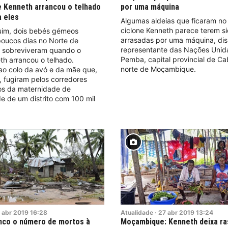
e Kenneth arrancou o telhado
por uma máquina
a eles
Algumas aldeias que ficaram no
ciclone Kenneth parece terem s
uim, dois bebés gémeos
arrasadas por uma máquina, dis
poucos dias no Norte de
representante das Nações Unid
 sobreviveram quando o
Pemba, capital provincial de C
th arrancou o telhado.
norte de Moçambique.
ao colo da avó e da mãe que,
, fugiram pelos corredores
os da maternidade de
e de um distrito com 100 mil
abr
2019
16:28
Atualidade
·
27
abr
2019
13:24
nco o número de mortos à
Moçambique: Kenneth deixa ra