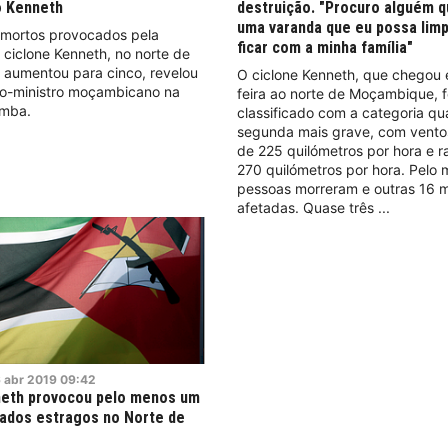
 Kenneth
destruição. "Procuro alguém 
uma varanda que eu possa limp
mortos provocados pela
ficar com a minha família"
ciclone Kenneth, no norte de
aumentou para cinco, revelou
O ciclone Kenneth, que chegou 
iro-ministro moçambicano na
feira ao norte de Moçambique, f
emba.
classificado com a categoria qua
segunda mais grave, com vento
de 225 quilómetros por hora e r
270 quilómetros por hora. Pelo
pessoas morreram e outras 16 m
afetadas. Quase três
6
abr
2019
09:42
neth provocou pelo menos um
ados estragos no Norte de