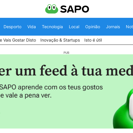
Desporto
Vida
Tecnologia
Local
Opinião
Jornais
Not
 Vais Gostar Disto
Inovação & Startups
Isto é útil