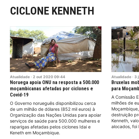
CICLONE KENNETH
Atualidade
·
2
out
2020
09:44
Atualidade
·
3
Noruega apoia ONU na resposta a 500.000
Bruxelas mob
moçambicanas afetadas por ciclones e
para Moçamb
Covid-19
A Comissão Eu
milhões de eu
O Governo norueguês disponibilizou cerca
Moçambique, 
de um milhão de dólares (852 mil euros) à
destruição pr
Organização das Nações Unidas para apoiar
Kenneth, valo
serviços de saúde para 500.000 mulheres e
alocados, foi
raparigas afetadas pelos ciclones Idai e
Keneth em Moçambique.