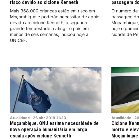
risco devido ao ciclone Kenneth
passagem do
Mais 368.000 crianças estão em risco em
O número de 
Moçambique e poderão necessitar de apoio
passagem do 
devido ao ciclone Kenneth, a segunda
Moçambique, 
grande tempestade a atingir o país em
hoje o prime
menos de seis semanas, indicou hoje a
cidade de P
UNICEF.
Atualidade
·
26
abr
2019
11:23
Atualidade
·
2
Moçambique. ONU estima necessidade de
Ciclone Ken
nova operação humanitária em larga
morto e elev
escala após ciclone Kenneth
Moçambique