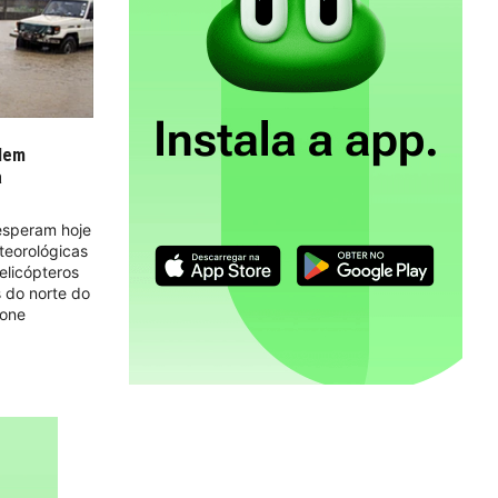
dem
a
esperam hoje
teorológicas
elicópteros
s do norte do
lone