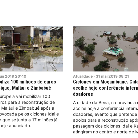
jun
2019
20:40
Atualidade
·
31
mai
2019
08:21
iliza 100 milhões de euros
Ciclones em Moçambique: Cida
ique, Maláui e Zimbabué
acolhe hoje conferência inter
doadores
ropeia vai mobilizar 100
ros para a reconstrução de
A cidade da Beira, na província 
Maláui e Zimbabué após a
acolhe hoje a conferência intern
ovocada pelos ciclones Idai e
doadores, evento que pretende 
r que se junta a 17 milhões já
apoios para a reconstrução apó
 hoje anunciado.
passagem dos ciclones Idai e K
atingiram no centro e norte de