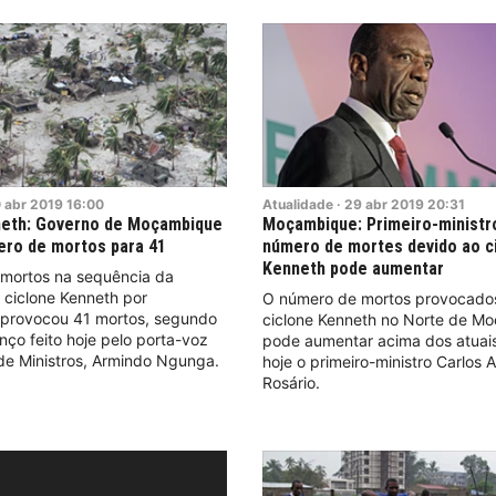
0
abr
2019
16:00
Atualidade
·
29
abr
2019
20:31
neth: Governo de Moçambique
Moçambique: Primeiro-ministr
ero de mortos para 41
número de mortes devido ao c
Kenneth pode aumentar
mortos na sequência da
ciclone Kenneth por
O número de mortos provocado
provocou 41 mortos, segundo
ciclone Kenneth no Norte de M
ço feito hoje pelo porta-voz
pode aumentar acima dos atuais
de Ministros, Armindo Ngunga.
hoje o primeiro-ministro Carlos 
Rosário.