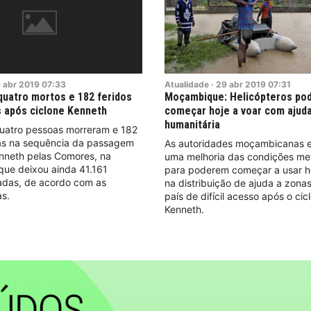
9
abr
2019
07:33
Atualidade
·
29
abr
2019
07:31
uatro mortos e 182 feridos
Moçambique: Helicópteros po
 após ciclone Kenneth
começar hoje a voar com ajud
humanitária
uatro pessoas morreram e 182
das na sequência da passagem
As autoridades moçambicanas 
enneth pelas Comores, na
uma melhoria das condições me
 que deixou ainda 41.161
para poderem começar a usar h
adas, de acordo com as
na distribuição de ajuda a zona
s.
país de difícil acesso após o cic
Kenneth.