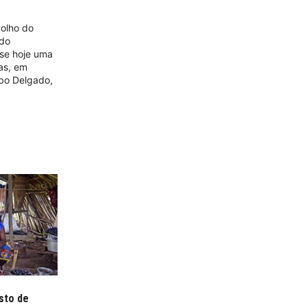
 olho do
ido
se hoje uma
as, em
abo Delgado,
sto de