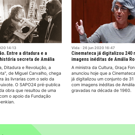
020
14:13
Vida
·
26
jun
2020
16:47
o. Entre a ditadura e a
Cinemateca já digitalizou 240
 história secreta de Amália
imagens inéditas de Amália R
ia, Ditadura e Revolução, a
A ministra da Cultura, Graça Fo
eta", de Miguel Carvalho, chega
anunciou hoje que a Cinematec
ra às livrarias com o selo da
já digitalizou um conjunto de 31
Quixote. O SAPO24 pré-publica
com imagens inéditas de Amália
da obra que resultou de uma
gravadas na década de 1960.
 com o apoio da Fundação
benkian.