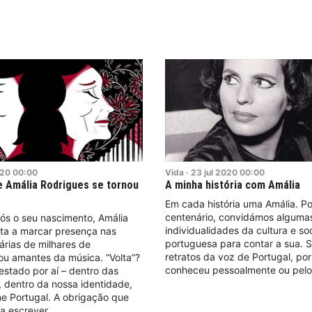
20
00:00
Vida
·
23
jul
2020
00:00
 Amália Rodrigues se tornou
A minha história com Amália
Em cada história uma Amália. Po
centenário, convidámos alguma
ós o seu nascimento, Amália
individualidades da cultura e s
lta a marcar presença nas
portuguesa para contar a sua. 
árias de milhares de
retratos da voz de Portugal, po
ou amantes da música. “Volta”?
conheceu pessoalmente ou pelo
estado por aí – dentro das
 dentro da nossa identidade,
e Portugal. A obrigação que
a escrever