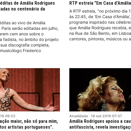
éditas de Amália Rodrigues
RTP estreia "Em Casa d'Amália
tadas no centenário da
A RTP estreia, "no próximo dia 1
às 22:45, de 'Em Casa d'Amália'
programa inspirado nas célebre
ditas ao vivo de Amália
que Amália Rodrigues recebia, 
Paris serão editadas em julho,
na Rua de São Bento, em Lisboa
rem cem anos sobre o
cantores, pintores, músicos ou a
 fadista, no âmbito do projeto
sua discografia completa,
 musicólogo Frederico
19
09:22
Atualidade
·
18
out
2019
07:37
ração maior, não só para mim,
Amália Rodrigues apoiou a ca
tos artistas portugueses".
antifascista, revela investiga