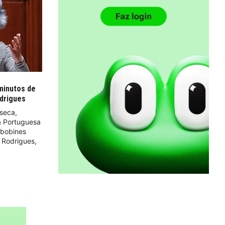
 minutos de
odrigues
nseca,
a Portuguesa
 bobines
 Rodrigues,