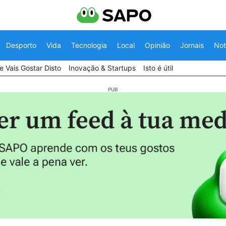
Desporto
Vida
Tecnologia
Local
Opinião
Jornais
Not
 Vais Gostar Disto
Inovação & Startups
Isto é útil