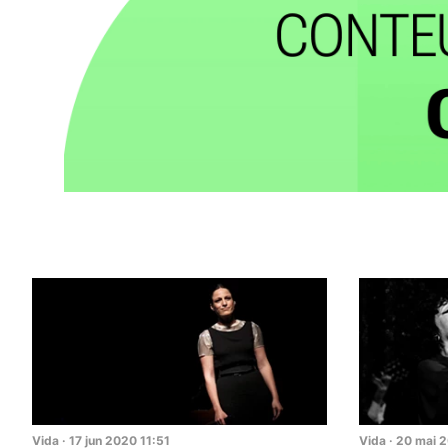
Vida
·
17
jun
2020
11:51
Vida
·
20
mai
2