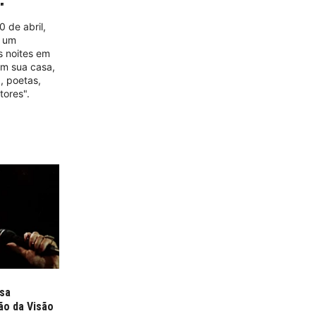
"
0 de abril,
, um
s noites em
em sua casa,
, poetas,
tores".
usa
ção da Visão