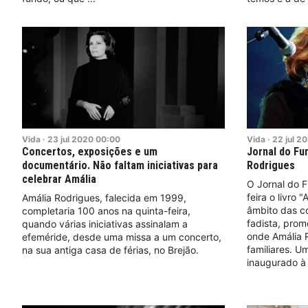
Vida
·
23
jul
2020
00:00
Vida
·
22
jul
20
Concertos, exposições e um
Jornal do Fu
documentário. Não faltam iniciativas para
Rodrigues
celebrar Amália
O Jornal do F
feira o livro "
Amália Rodrigues, falecida em 1999,
âmbito das c
completaria 100 anos na quinta-feira,
fadista, prom
quando várias iniciativas assinalam a
onde Amália R
efeméride, desde uma missa a um concerto,
familiares. U
na sua antiga casa de férias, no Brejão.
inaugurado à 