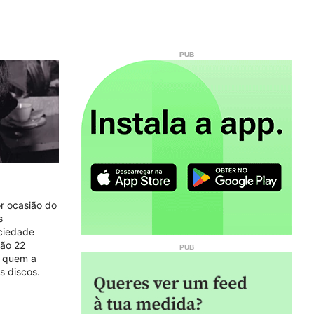
r ocasião do
s
ociedade
São 22
r quem a
s discos.