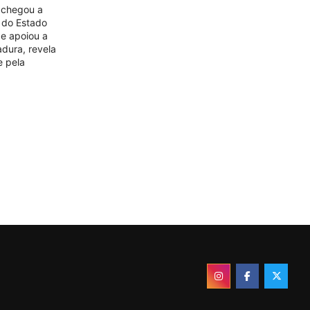
e chegou a
o do Estado
 e apoiou a
adura, revela
e pela