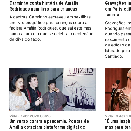
Carminho conta história de Amália
Gravações in
Rodrigues num livro para crianças
em Paris edi
fadista
A cantora Carminho escreveu em sextilhas
um livro biográfico para crianças sobre a
Gravações iné
fadista Amália Rodrigues, que sai este mês,
Rodrigues em 
numa altura em que se celebra o centenário
quando passa
da diva do fado.
nascimento da
de edição da 
liderado pelo
Santiago.
Vida
·
7
abr
2020
06:28
Vida
·
9
dez
20
Um verso contra a pandemia. Poetas de
"É uma inspi
Amália estreiam plataforma digital de
mas para tan