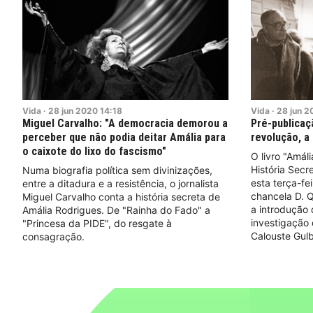
Vida
·
28
jun
2020
14:18
Vida
·
28
jun
2
Miguel Carvalho: "A democracia demorou a
Pré-publicaçã
perceber que não podia deitar Amália para
revolução, a
o caixote do lixo do fascismo"
O livro "Amál
História Secr
Numa biografia política sem divinizações,
esta terça-fei
entre a ditadura e a resistência, o jornalista
chancela D. 
Miguel Carvalho conta a história secreta de
a introdução 
Amália Rodrigues. De "Rainha do Fado" a
investigação
"Princesa da PIDE", do resgate à
Calouste Gul
consagração.