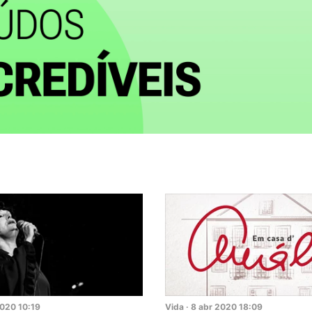
020
10:19
Vida
·
8
abr
2020
18:09