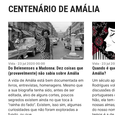
CENTENÁRIO DE AMÁLIA
Vida
·
23
jul
2020
00:00
Vida
·
23
jul
20
Do Belenenses a Madonna: Dez coisas que
Quando é que
(provavelmente) não sabia sobre Amália
Amália?
A vida de Amália está bem documentada em
Um século ap
livros, entrevistas, homenagens. Mesmo que
Rodrigues vo
a sua biografia tenha sido, antes de ser
discussões di
editada, alvo de alguns cortes, poucos
portugueses 
segredos existem ainda no que toca à
Não, ela tem 
“rainha do fado”. Existem, isso sim, algumas
nossas almas,
curiosidades que não foram exploradas a
do nosso nom
fundo, ou que
temos é a de 