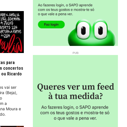
tas para
om concertos
 ou Ricardo
s vai ser
ra (Beja),
to
om a
Ana Moura e
ado.