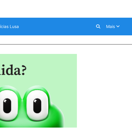
ícias Lusa
Mais