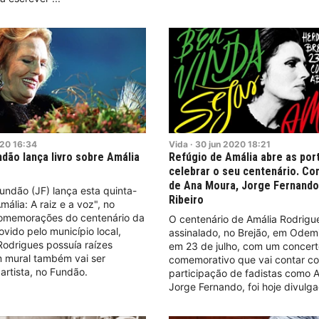
20
16:34
Vida
·
30
jun
2020
18:21
ndão lança livro sobre Amália
Refúgio de Amália abre as por
celebrar o seu centenário. C
de Ana Moura, Jorge Fernando
undão (JF) lança esta quinta-
Ribeiro
Amália: A raiz e a voz", no
omemorações do centenário da
O centenário de Amália Rodrigue
ovido pelo município local,
assinalado, no Brejão, em Odemi
odrigues possuía raízes
em 23 de julho, com um concer
m mural também vai ser
comemorativo que vai contar c
artista, no Fundão.
participação de fadistas como 
Jorge Fernando, foi hoje divulg