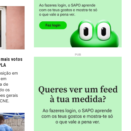
 mais votos
PLA
posição em
, em
ia de
do os
ões gerais
 CNE.