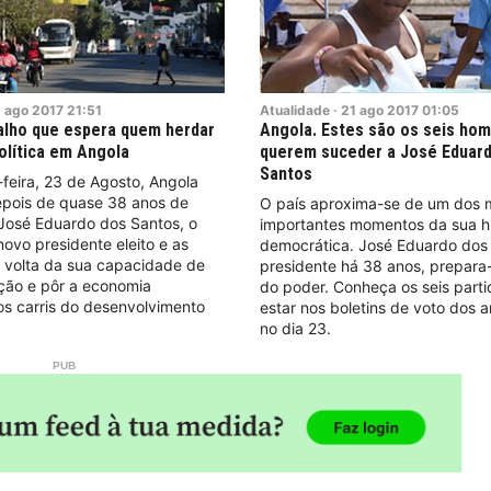
2
ago
2017
21:51
Atualidade
·
21
ago
2017
01:05
alho que espera quem herdar
Angola. Estes são os seis ho
política em Angola
querem suceder a José Eduar
Santos
feira, 23 de Agosto, Angola
epois de quase 38 anos de
O país aproxima-se de um dos 
 José Eduardo dos Santos, o
importantes momentos da sua hi
novo presidente eleito e as
democrática. José Eduardo dos
à volta da sua capacidade de
presidente há 38 anos, prepara-
ação e pôr a economia
do poder. Conheça os seis part
s carris do desenvolvimento
estar nos boletins de voto dos a
no dia 23.