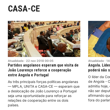
CASA-CE
Atualidade
·
22
nov
2018
00:05
Atualidade
·
14
Partidos angolanos esperam que visita de
Angola. Líde
João Lourenço reforce a cooperação
poderá não 
entre Angola e Portugal
O líder da C
de Angola - C
As três principais forças políticas angolanas
admitiu hoje,
— MPLA, UNITA e CASA-CE — esperam que
não ser deput
a deslocação de João Lourenço a Portugal
afirmando que
seja uma oportunidade para reforçar as
fora do parla
relações de cooperação entre os dois
países.