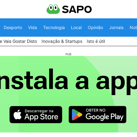
Desporto
Vida
Tecnologia
Local
Opinião
Jornais
Not
 Vais Gostar Disto
Inovação & Startups
Isto é útil