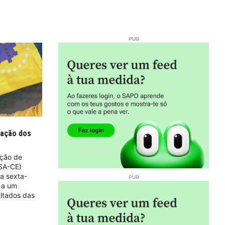
nação dos
ação de
ASA-CE)
a sexta-
, a um
ltados das