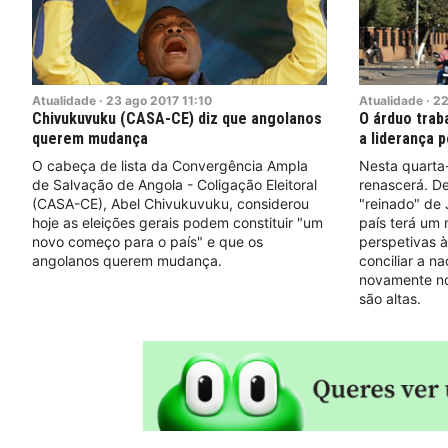
Atualidade
·
23
ago
2017
11:10
Atualidade
·
2
Chivukuvuku (CASA-CE) diz que angolanos
O árduo trab
querem mudança
a liderança 
O cabeça de lista da Convergência Ampla
Nesta quarta-
de Salvação de Angola - Coligação Eleitoral
renascerá. D
(CASA-CE), Abel Chivukuvuku, considerou
"reinado" de
hoje as eleições gerais podem constituir "um
país terá um 
novo começo para o país" e que os
perspetivas 
angolanos querem mudança.
conciliar a n
novamente no
são altas.