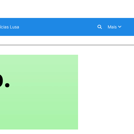
ícias Lusa
Mais