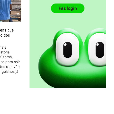
mens que
do dos
mais
stória
 Santos,
se para sair
idos que vão
ngolanos já