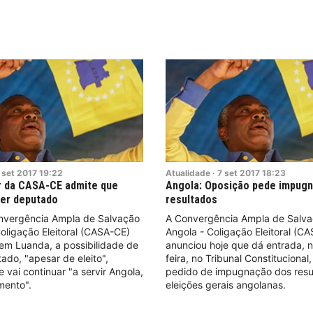
set
2017
19:22
Atualidade
·
7
set
2017
18:23
r da CASA-CE admite que
Angola: Oposição pede impug
ser deputado
resultados
onvergência Ampla de Salvação
A Convergência Ampla de Salv
oligação Eleitoral (CASA-CE)
Angola - Coligação Eleitoral (C
 em Luanda, a possibilidade de
anunciou hoje que dá entrada, n
ado, "apesar de eleito",
feira, no Tribunal Constitucional
 vai continuar "a servir Angola,
pedido de impugnação dos resu
mento".
eleições gerais angolanas.