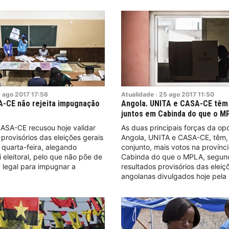
5
ago
2017
17:56
Atualidade
·
25
ago
2017
11:50
A-CE não rejeita impugnação
Angola. UNITA e CASA-CE têm
juntos em Cabinda do que o M
CASA-CE recusou hoje validar
As duas principais forças da o
 provisórios das eleições gerais
Angola, UNITA e CASA-CE, têm
quarta-feira, alegando
conjunto, mais votos na provínc
i eleitoral, pelo que não põe de
Cabinda do que o MPLA, segun
 legal para impugnar a
resultados provisórios das eleiç
angolanas divulgados hoje pela