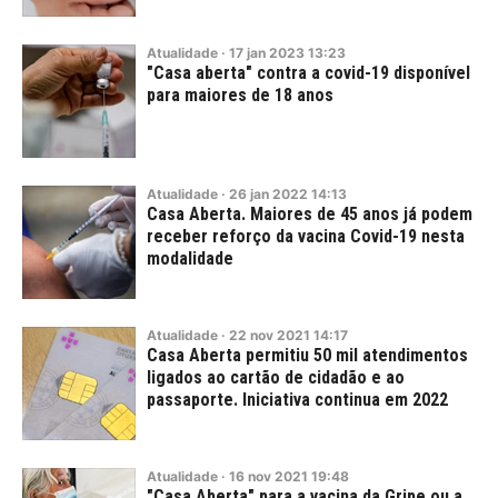
Atualidade
·
17
jan
2023
13:23
"Casa aberta" contra a covid-19 disponível
para maiores de 18 anos
Atualidade
·
26
jan
2022
14:13
Casa Aberta. Maiores de 45 anos já podem
receber reforço da vacina Covid-19 nesta
modalidade
Atualidade
·
22
nov
2021
14:17
Casa Aberta permitiu 50 mil atendimentos
ligados ao cartão de cidadão e ao
passaporte. Iniciativa continua em 2022
Atualidade
·
16
nov
2021
19:48
"Casa Aberta" para a vacina da Gripe ou a