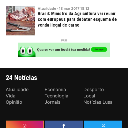
Atualidade
·
18
mar
2017
18:12
Brasil: Ministro da Agricultura vai reunir
com europeus para debater esquema de
venda ilegal de carne
24 Notícias
Atualidade
Economia
Desporto
Vida
Tecnologia
Local
Opinião
Jornais
Notícias Lusa