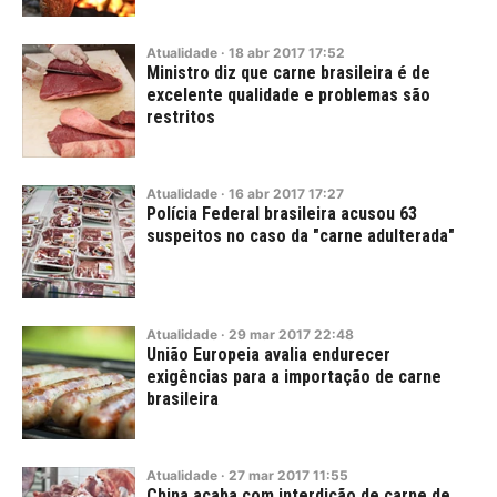
Atualidade
·
18
abr
2017
17:52
Ministro diz que carne brasileira é de
excelente qualidade e problemas são
restritos
Atualidade
·
16
abr
2017
17:27
Polícia Federal brasileira acusou 63
suspeitos no caso da "carne adulterada"
Atualidade
·
29
mar
2017
22:48
União Europeia avalia endurecer
exigências para a importação de carne
brasileira
Atualidade
·
27
mar
2017
11:55
China acaba com interdição de carne de