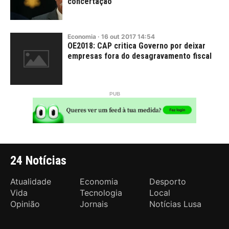
concertação"
Economia
·
16
out
2017
14:54
OE2018: CAP critica Governo por deixar
empresas fora do desagravamento fiscal
24 Notícias
Atualidade
Economia
Desporto
Vida
Tecnologia
Local
Opinião
Jornais
Notícias Lusa