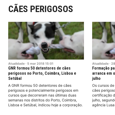
CÃES PERIGOSOS
Atualidade
·
5
mar
2018
15:01
Atualidade
·
2
GNR formou 50 detentores de cães
Formação pa
perigosos no Porto, Coimbra, Lisboa e
arranca em o
Setúbal
julho
A GNR formou 50 detentores de cães
Os cursos de
perigosos e potencialmente perigosos em
cães perigos
cursos que decorreram nas últimas duas
certificação 
semanas nos distritos do Porto, Coimbra,
julho, segun
Lisboa e Setúbal, indicou hoje a corporação.
agência Lusa