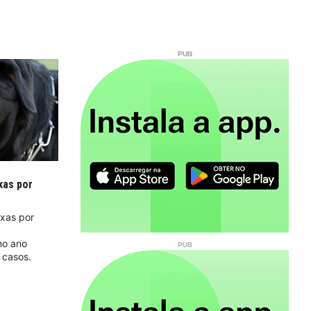
xas por
ixas por
no ano
 casos.