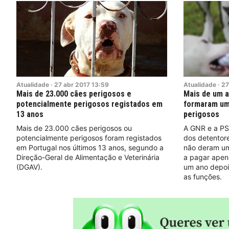
Atualidade
·
27
abr
2017
13:59
Atualidade
·
27
Mais de 23.000 cães perigosos e
Mais de um a
potencialmente perigosos registados em
formaram um
13 anos
perigosos
Mais de 23.000 cães perigosos ou
A GNR e a PS
potencialmente perigosos foram registados
dos detentore
em Portugal nos últimos 13 anos, segundo a
não deram um
Direção-Geral de Alimentação e Veterinária
a pagar apena
(DGAV).
um ano depois
as funções.