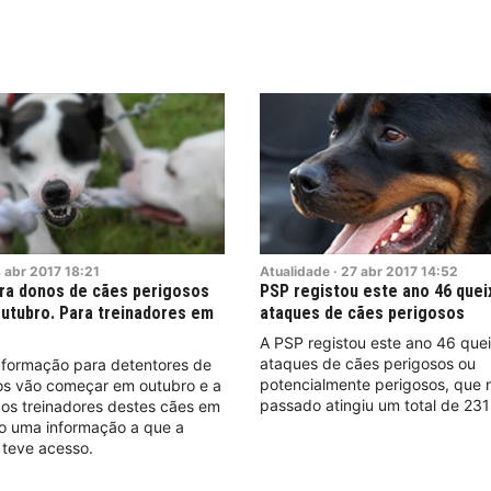
8
abr
2017
18:21
Atualidade
·
27
abr
2017
14:52
ra donos de cães perigosos
PSP registou este ano 46 quei
utubro. Para treinadores em
ataques de cães perigosos
A PSP registou este ano 46 que
ataques de cães perigosos ou
 formação para detentores de
potencialmente perigosos, que 
os vão começar em outubro e a
passado atingiu um total de 231
dos treinadores destes cães em
do uma informação a que a
 teve acesso.