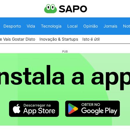
Desporto
Vida
Tecnologia
Local
Opinião
Jornais
Not
 Vais Gostar Disto
Inovação & Startups
Isto é útil