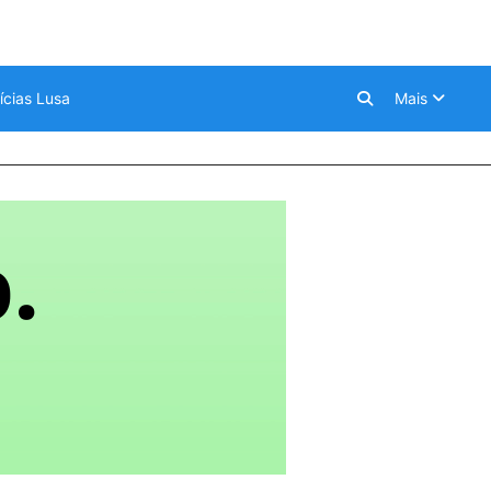
ícias Lusa
Mais