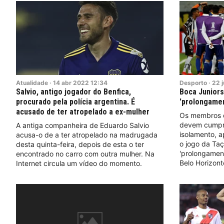
Atualidade
·
14
abr
2022
12:34
Desporto
·
22
j
Salvio, antigo jogador do Benfica,
Boca Juniors
procurado pela polícia argentina. É
'prolongamen
acusado de ter atropelado a ex-mulher
Os membros d
devem cumpri
A antiga companheira de Eduardo Salvio
isolamento, a
acusa-o de a ter atropelado na madrugada
o jogo da Taç
desta quinta-feira, depois de esta o ter
'prolongament
encontrado no carro com outra mulher. Na
Belo Horizont
Internet circula um vídeo do momento.