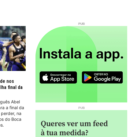
rde nos
ha final da
uguês Abel
ra a final da
 perder, na
nos do Boca
s.