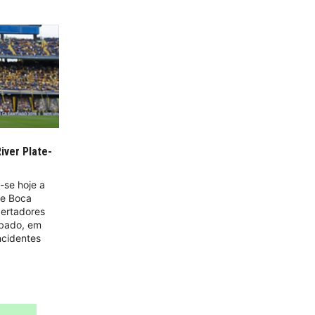
iver Plate-
-se hoje a
 e Boca
bertadores
ábado, em
ncidentes