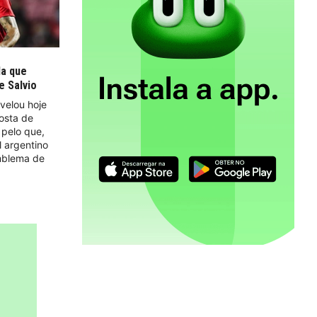
la que
e Salvio
velou hoje
osta de
 pelo que,
l argentino
mblema de