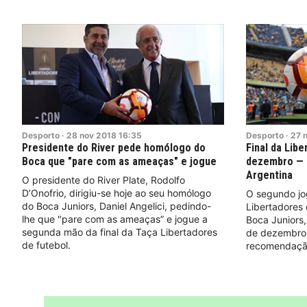
Desporto
·
28
nov
2018
16:35
Desporto
·
27
Presidente do River pede homólogo do
Final da Libe
Boca que "pare com as ameaças" e jogue
dezembro — e
Argentina
O presidente do River Plate, Rodolfo
D’Onofrio, dirigiu-se hoje ao seu homólogo
O segundo jo
do Boca Juniors, Daniel Angelici, pedindo-
Libertadores 
lhe que "pare com as ameaças” e jogue a
Boca Juniors,
segunda mão da final da Taça Libertadores
de dezembro, 
de futebol.
recomendação