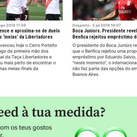
ago
2019
11:56
Desporto
·
2
jul
2019
19:07
vence e aproxima-se de duelo
Boca Juniors. Presidente reve
 ‘meias’ da Libertadores
Benfica rejeitou empréstimo d
 venceu hoje o Cerro Porteño
O presidente do Boca Juniors re
ogo da primeira mão dos
que o Benfica rejeitou uma prop
nal da Taça Libertadores e
empréstimo por Eduardo Salvio,
cou mais perto de encontrar o
“neste momento”, o internaciona
nas meias-finais da
não faz parte das opções do e
Buenos Aires.