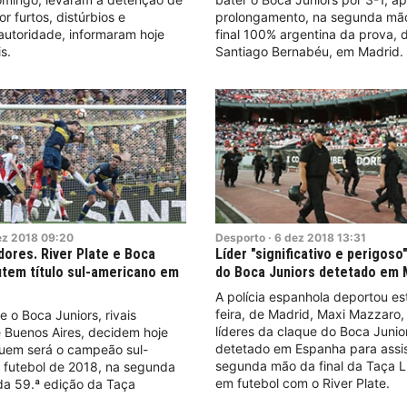
r furtos, distúrbios e
prolongamento, na segunda mão
 autoridade, informaram hoje
final 100% argentina da prova, 
s.
Santiago Bernabéu, em Madrid.
ez
2018
09:20
Desporto
·
6
dez
2018
13:31
dores. River Plate e Boca
Líder "significativo e perigoso
utem título sul-americano em
do Boca Juniors detetado em 
A polícia espanhola deportou es
feira, de Madrid, Maxi Mazzaro
e o Boca Juniors, rivais
líderes da claque do Boca Junior
 Buenos Aires, decidem hoje
detetado em Espanha para assis
uem será o campeão sul-
segunda mão da final da Taça L
 futebol de 2018, na segunda
em futebol com o River Plate.
da 59.ª edição da Taça