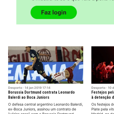
Desporto
·
14
jan
2019
17:14
Desporto
·
10
d
Borussia Dortmund contrata Leonardo
Festejos pela
Balerdi ao Boca Juniors
à detenção d
O defesa central argentino Leonardo Balerdi,
Os festejos d
ex-Boca Juniors, assinou um contrato de
Plate pela vi
"vários anos" com o Borussia Dortmund,
Madrid, no d