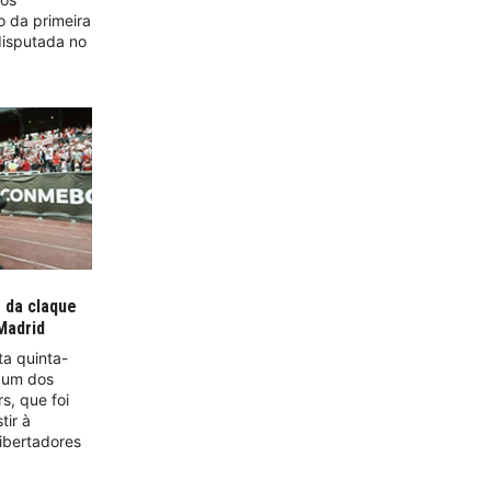
 da primeira
disputada no
" da claque
Madrid
ta quinta-
, um dos
s, que foi
tir à
ibertadores