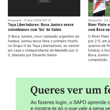
Desporto
·
11
mar
2020
03:14
Desporto
·
23
Taça Libertadores: Boca Juniors vence
River Plate 
colombianos com 'bis' de Salvio
com Boca nas
O Boca Juniors, novo campeão argentino de
O River Plate
futebol, somou terça-feira o primeiro triunfo
por 2-0, em j
no Grupo H da Taça Libertadores, ao vencer
quartos de fi
em casa o Independiente de Medellín por 3-
futebol, e fi
0, liderado por Eduardo Salvio.
Boca Juniors 
competição.