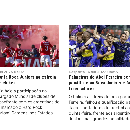
un
2025
07:07
Desporto
·
6
out
2023
08:55
onta Boca Juniors na estreia
Palmeiras de Abel Ferreira pe
e clubes
penáltis com Boca Juniors e fal
Libertadores
cia hoje a participação no
largado Mundial de clubes de
O Palmeiras, treinado pelo port
confronto com os argentinos do
Ferreira, falhou a qualificação pa
, marcado o Hard Rock
Taça Libertadores de futebol ao
Miami Gardens, nos Estados
quinta-feira, frente aos argenti
Juniors, nas grandes penalidade