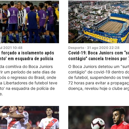
ul
2021
10:48
Desporto
·
31
ago
2020
22:28
 forçado a isolamento após
Covid-19: Boca Juniors com “s
to' em esquadra de polícia
contágio” cancela treinos por
a comitiva do Boca Juniors
O Boca Juniors detetou um "sur
r um período de sete dias de
contágio" de covid-19 dentro do
pós o regresso do Brasil, onde
de futebol, suspendendo os tre
a Libertadores de futebol teve
72 horas para evitar a propaga
o' na esquadra de polícia de
doença, revelou hoje o clube ar
e.