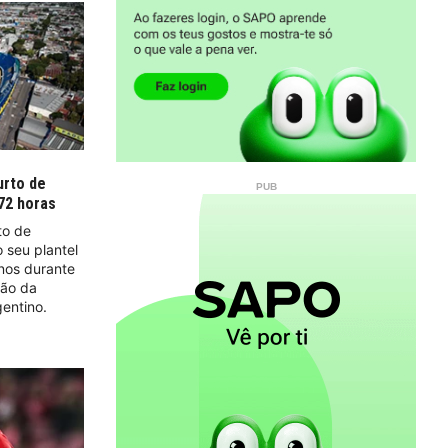
urto de
 72 horas
to de
 seu plantel
inos durante
ção da
gentino.