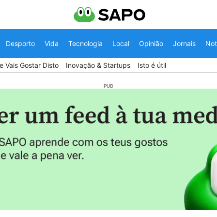
Desporto
Vida
Tecnologia
Local
Opinião
Jornais
Not
 Vais Gostar Disto
Inovação & Startups
Isto é útil