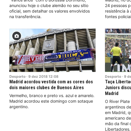
anunciou hoje o clube alemão no seu sítio
24 pessoas po
oficial, sem detalhar os valores envolvidos
resistência à
na transferência.
fontes policiai
Desporto
·
9
dez
2018
12:08
Desporto
·
9
d
Madrid acordou vestida com as cores dos
Taça Liberta
dois maiores clubes de Buenos Aires
Juniors disc
Madrid
Vermelho, branco e preto vs. azul e amarelo.
Madrid acordou este domingo com sotaque
O River Plate 
argentino.
argentinos de
em Madrid, q
americano de
mão da final 
Libertadores.