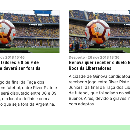
nov
2018
15:46
Desporto
·
26
nov
2018
13:36
rtadores a 8 ou 9 de
Génova quer receber o duelo R
 deverá ser fora da
Boca da Libertadores
A cidade de Génova candidatou
receber o jogo entre River Plate
go da final da Taça dos
Juniors, da final da Taça dos Li
em futebol, entre River Plate e
de futebol, que foi adiado no s
 será disputado entre 08 e 09
Buenos Aires, devido a graves i
em local a definir e com a
com adeptos.
 que seja fora da Argentina.