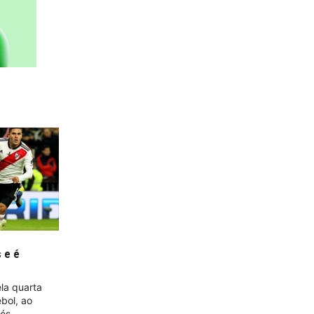
s e é
s
ela quarta
bol, ao
pós