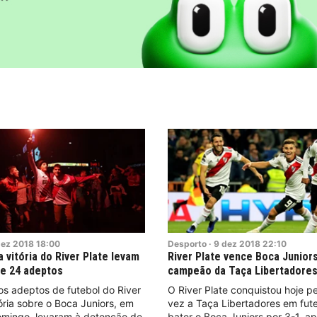
ez
2018
18:00
Desporto
·
9
dez
2018
22:10
 vitória do River Plate levam
River Plate vence Boca Junior
e 24 adeptos
campeão da Taça Libertadore
os adeptos de futebol do River
O River Plate conquistou hoje p
tória sobre o Boca Juniors, em
vez a Taça Libertadores em fute
omingo, levaram à detenção de
bater o Boca Juniors por 3-1, a