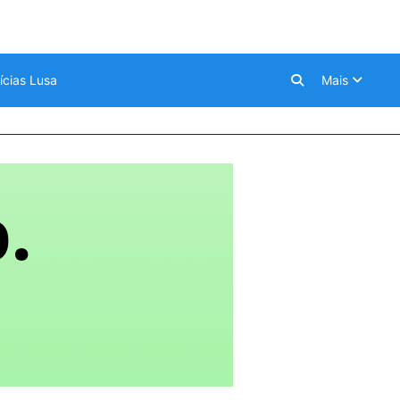
ícias Lusa
Mais