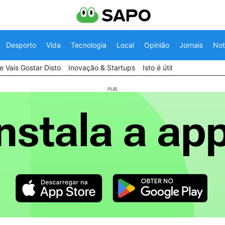
Desporto
Vida
Tecnologia
Local
Opinião
Jornais
Not
 Vais Gostar Disto
Inovação & Startups
Isto é útil