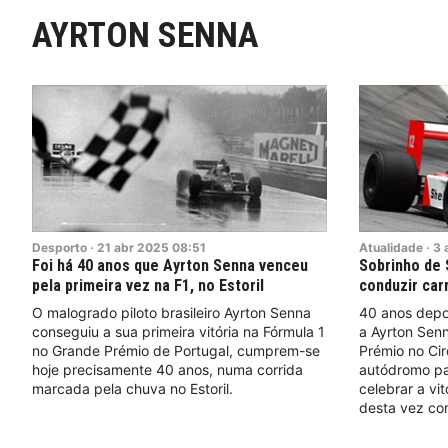
AYRTON SENNA
Desporto
·
21
abr
2025
08:51
Atualidade
·
3
Foi há 40 anos que Ayrton Senna venceu
Sobrinho de 
pela primeira vez na F1, no Estoril
conduzir carr
O malogrado piloto brasileiro Ayrton Senna
40 anos depo
conseguiu a sua primeira vitória na Fórmula 1
a Ayrton Senn
no Grande Prémio de Portugal, cumprem-se
Prémio no Circ
hoje precisamente 40 anos, numa corrida
autódromo pa
marcada pela chuva no Estoril.
celebrar a vit
desta vez com