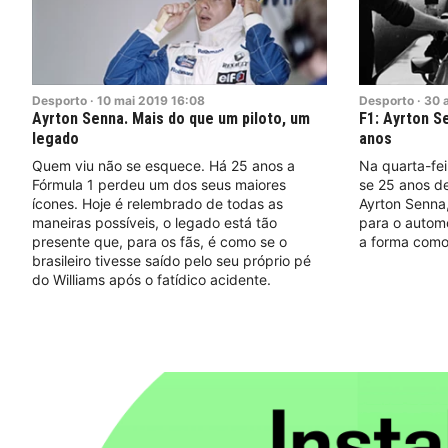
Desporto
·
10
mai
2019
16:08
Desporto
·
30
Ayrton Senna. Mais do que um piloto, um
F1: Ayrton S
legado
anos
Quem viu não se esquece. Há 25 anos a
Na quarta-fei
Fórmula 1 perdeu um dos seus maiores
se 25 anos de
ícones. Hoje é relembrado de todas as
Ayrton Senna
maneiras possíveis, o legado está tão
para o autom
presente que, para os fãs, é como se o
a forma como 
brasileiro tivesse saído pelo seu próprio pé
do Williams após o fatídico acidente.