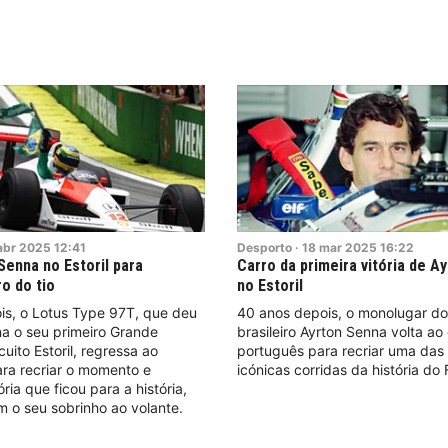
abr
2025
12:41
Desporto
·
18
mar
2025
16:22
Senna no Estoril para
Carro da primeira vitória de A
o do tio
no Estoril
is, o Lotus Type 97T, que deu
40 anos depois, o monolugar do 
a o seu primeiro Grande
brasileiro Ayrton Senna volta ao 
uito Estoril, regressa ao
português para recriar uma das
ra recriar o momento e
icónicas corridas da história do 
ória que ficou para a história,
 o seu sobrinho ao volante.