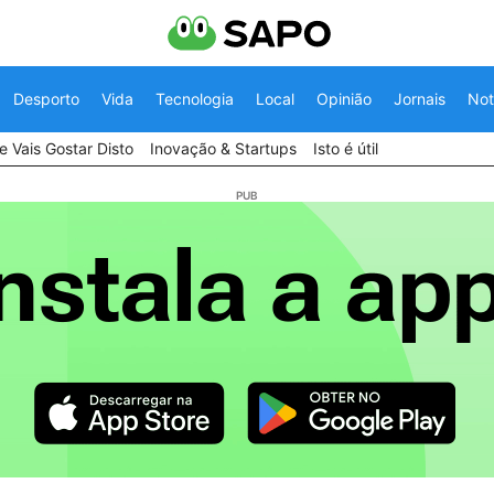
Desporto
Vida
Tecnologia
Local
Opinião
Jornais
Not
 Vais Gostar Disto
Inovação & Startups
Isto é útil