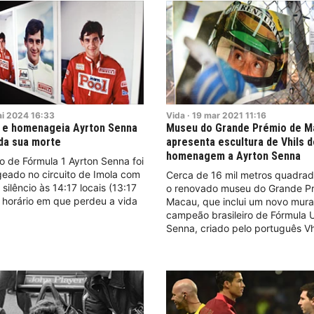
i
2024
16:33
Vida
·
19
mar
2021
11:16
a e homenageia Ayrton Senna
Museu do Grande Prémio de M
da sua morte
apresenta escultura de Vhils 
homenagem a Ayrton Senna
to de Fórmula 1 Ayrton Senna foi
eado no circuito de Imola com
Cerca de 16 mil metros quadra
silêncio às 14:17 locais (13:17
o renovado museu do Grande P
 horário em que perdeu a vida
Macau, que inclui um novo mura
campeão brasileiro de Fórmula 
Senna, criado pelo português Vh