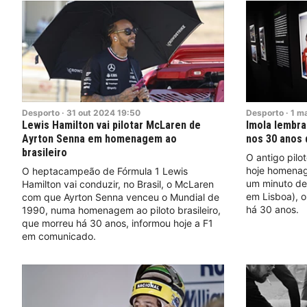
Desporto
·
31
out
2024
19:50
Desporto
·
1
ma
Lewis Hamilton vai pilotar McLaren de
Imola lembr
Ayrton Senna em homenagem ao
nos 30 anos 
brasileiro
O antigo pilo
hoje homenag
O heptacampeão de Fórmula 1 Lewis
um minuto de 
Hamilton vai conduzir, no Brasil, o McLaren
em Lisboa), o
com que Ayrton Senna venceu o Mundial de
há 30 anos.
1990, numa homenagem ao piloto brasileiro,
que morreu há 30 anos, informou hoje a F1
em comunicado.