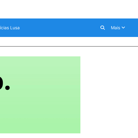
ícias Lusa
Mais