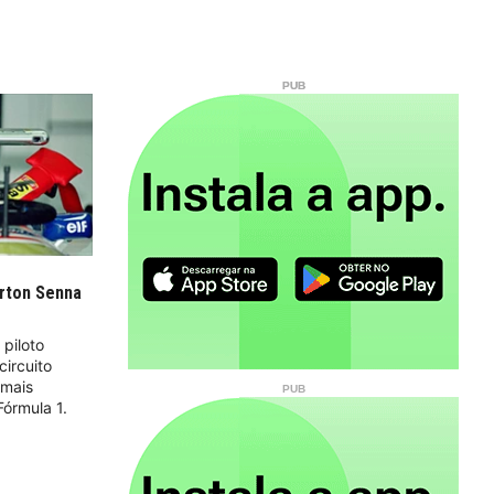
yrton Senna
piloto
circuito
 mais
Fórmula 1.