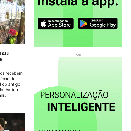
acau
de
dos recebem
rémio de
l do antigo
Um Ayrton
ils.