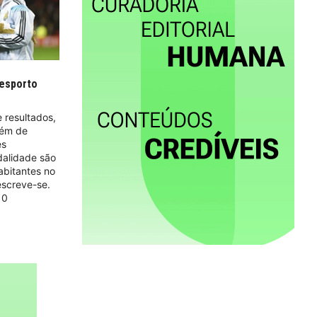
desporto
e resultados,
bém de
es
dalidade são
abitantes no
escreve-se.
10