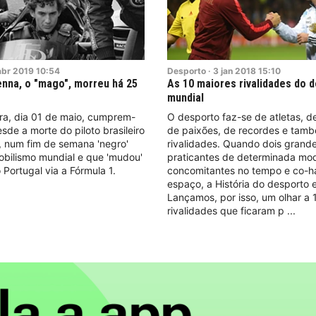
abr
2019
10:54
Desporto
·
3
jan
2018
15:10
enna, o "mago", morreu há 25
As 10 maiores rivalidades do 
mundial
ra, dia 01 de maio, cumprem-
O desporto faz-se de atletas, d
sde a morte do piloto brasileiro
de paixões, de recordes e tam
, num fim de semana 'negro'
rivalidades. Quando dois grand
obilismo mundial e que 'mudou'
praticantes de determinada mo
Portugal via a Fórmula 1.
concomitantes no tempo e co-h
espaço, a História do desporto 
Lançamos, por isso, um olhar a 
rivalidades que ficaram p